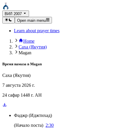
ВИЛ 2007
Open main menu
Learn about prayer times
Home
Саха (Якутия)
Magan
Время намаза в
Magan
Саха (Якутия)
7 августа 2026 г.
24 сафар 1448 г. AH
Фаджр
(
Иджтихад
)
(
Начало поста
)
2:30