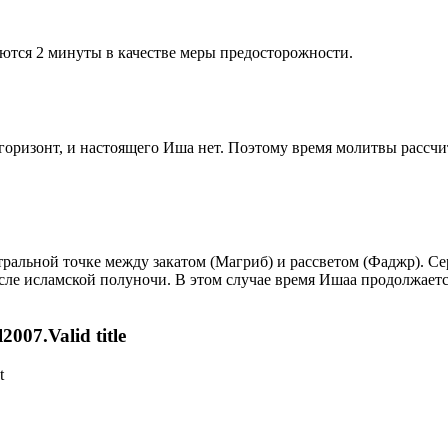
ются 2 минуты в качестве меры предосторожности.
д горизонт, и настоящего Иша нет. Поэтому время молитвы рассч
альной точке между закатом (Магриб) и рассветом (Фаджр). Сере
сле исламской полуночи. В этом случае время Ишаа продолжаетс
007.Valid title
t