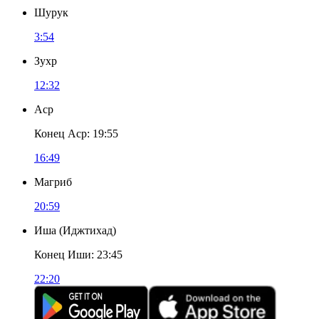
Шурук
3:54
Зухр
12:32
Аср
Конец Аср
:
19:55
16:49
Магриб
20:59
Иша
(
Иджтихад
)
Конец Иши
:
23:45
22:20