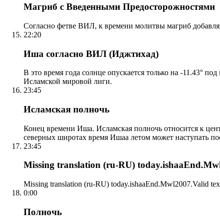
Магриб с Введенными Предосторожностями
Согласно фетве ВИЛ, к времени молитвы магриб добавля
22:20
Иша согласно ВИЛ (Иджтихад)
В это время года солнце опускается только на -11.43° по
Исламской мировой лиги.
23:45
Исламская полночь
Конец времени Иша. Исламская полночь относится к центр
северных широтах время Ишаа летом может наступать по
23:45
Missing translation (ru-RU) today.ishaaEnd.Mwl2
Missing translation (ru-RU) today.ishaaEnd.Mwl2007.Valid tex
0:00
Полночь