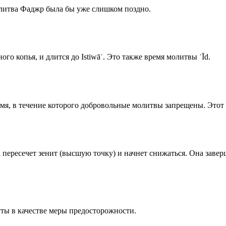
олитва Фаджр была бы уже слишком поздно.
го копья, и длится до Istiwāʾ. Это также время молитвы ʿĪd.
емя, в течение которого добровольные молитвы запрещены. Этот 
к пересечет зенит (высшую точку) и начнет снижаться. Она заве
ты в качестве меры предосторожности.