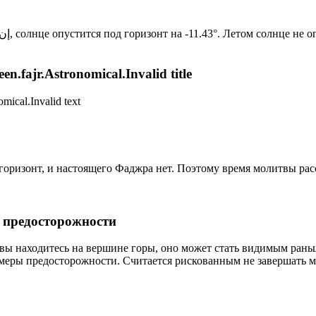
Новый день по солнечному календарю. Сегодня, إن شاء الله, солнце опустится под горизонт на -11.43°. Лет
n.fajr.Astronomical.Invalid title
mical.Invalid text
д горизонт, и настоящего Фаджра нет. Поэтому время молитвы ра
р предосторожности
 вы находитесь на вершине горы, оно может стать видимым рань
меры предосторожности. Считается рискованным не завершать м