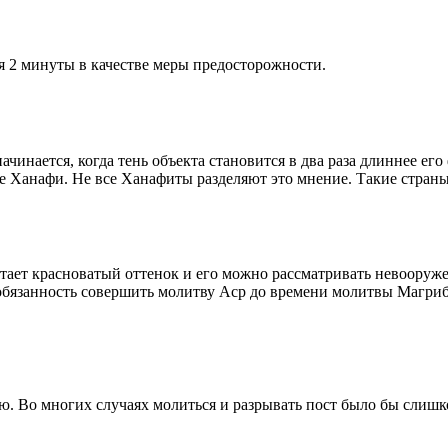
я 2 минуты в качестве меры предосторожности.
чинается, когда тень объекта становится в два раза длиннее ег
ие Ханафи. Не все Ханафиты разделяют это мнение. Такие страны,
етает красноватый оттенок и его можно рассматривать невооруж
 обязанность совершить молитву Аср до времени молитвы Магриб
рю. Во многих случаях молиться и разрывать пост было бы слишк