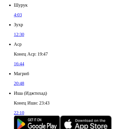
Шурук
4:03
Зухр
12:30
Аср
Конец Аср
:
19:47
16:44
Магриб
20:48
Иша
(
Иджтихад
)
Конец Иши
:
23:43
22:10