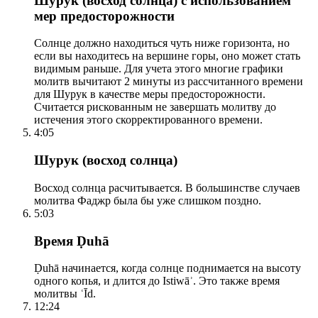
Шурук (восход солнца) с использованием
мер предосторожности
Солнце должно находиться чуть ниже горизонта, но
если вы находитесь на вершине горы, оно может стать
видимым раньше. Для учета этого многие графики
молитв вычитают 2 минуты из рассчитанного времени
для Шурук в качестве меры предосторожности.
Считается рискованным не завершать молитву до
истечения этого скорректированного времени.
4:05
Шурук (восход солнца)
Восход солнца расчитывается. В большинстве случаев
молитва Фаджр была бы уже слишком поздно.
5:03
Время Ḍuhā
Ḍuhā начинается, когда солнце поднимается на высоту
одного копья, и длится до Istiwāʾ. Это также время
молитвы ʿĪd.
12:24