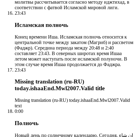
молитвы рассчитывается согласно методу иджтихад, в
соответствии с фатвой Исламской мировой лиги.
23:43
Исламская полночь
Конец времени Иша. Исламская полночь относится к
центральной точке между закатом (Магриб) и рассветом
(Фаджр). Середина периода между 20:48 и 2:40
составляет 23:43. В северных широтах время Ишаа
летом может наступать после исламской полуночи. В
этом случае время Ишаа продолжается до Фаджра.
23:43
Missing translation (ru-RU)
today.ishaaEnd.Mwl2007.Valid title
Missing translation (ru-RU) today.ishaaEnd.Mwl2007.Valid
text
0:00
Полночь
Новый день по солнечному календарю. Сегодня, إن شاء