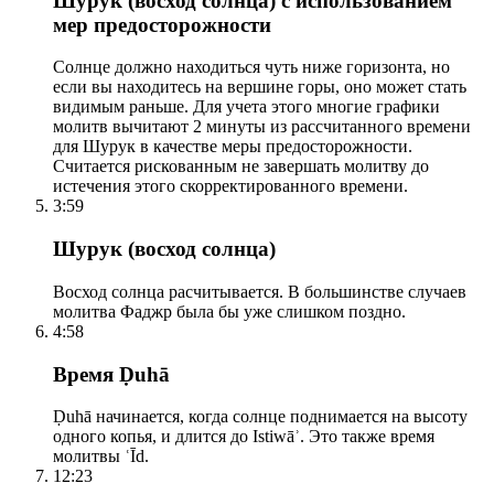
Шурук (восход солнца) с использованием
мер предосторожности
Солнце должно находиться чуть ниже горизонта, но
если вы находитесь на вершине горы, оно может стать
видимым раньше. Для учета этого многие графики
молитв вычитают 2 минуты из рассчитанного времени
для Шурук в качестве меры предосторожности.
Считается рискованным не завершать молитву до
истечения этого скорректированного времени.
3:59
Шурук (восход солнца)
Восход солнца расчитывается. В большинстве случаев
молитва Фаджр была бы уже слишком поздно.
4:58
Время Ḍuhā
Ḍuhā начинается, когда солнце поднимается на высоту
одного копья, и длится до Istiwāʾ. Это также время
молитвы ʿĪd.
12:23