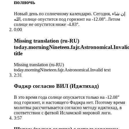
полночь
Новый день по солнечному календарю. Сегодня, إن شاء
الله, солнце опустится под горизонт на -12.08°. Летом
солнце не опустится ниже -4.83°.
0:00
Missing translation (ru-RU)
today.morningNineteen.fajr.Astronomical.Invali
title
Missing translation (ru-RU)
today.morningNineteen.fajr.Astronomical.Invalid text
2:31
Фаджр согласно ВИЛ (Иджтихад)
В это время года солнце опускается только на -12.08°
под горизонт, и настоящего Фаджра нет. Поэтому время
молитвы рассчитывается согласно методу иджтихад, в
соответствии с фатвой Исламской мировой лиги.
3:57