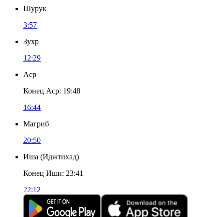
Шурук
3:57
Зухр
12:29
Аср
Конец Аср
:
19:48
16:44
Магриб
20:50
Иша
(
Иджтихад
)
Конец Иши
:
23:41
22:12