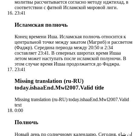
молитвы рассчитывается согласно методу иджтихад, в
соответствии с фатвой Исламской мировой лиги.
23:41
Исламская полночь
Конец времени Иша. Исламская полночь относится к
центральной точке между закатом (Магриб) и рассветом
(Фаджр). Середина периода между 20:50 и 2:34
составляет 23:41. В северных широтах время Ишаа
летом может наступать после исламской полуночи. В
этом случае время Ишаа продолжается до Фаджра.
23:41
Missing translation (ru-RU)
today.ishaaEnd.Mwl2007.Valid title
Missing translation (ru-RU) today.ishaaEnd.Mwl2007.Valid
text
0:00
Полночь
Новый день по солнечному календарю. Сегодня, إن شاء