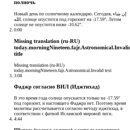
полночь
Новый день по солнечному календарю. Сегодня, إن شاء
الله, солнце опустится под горизонт на -17.59°. Летом
солнце не опустится ниже -10.62°.
0:00
Missing translation (ru-RU)
today.morningNineteen.fajr.Astronomical.Invali
title
Missing translation (ru-RU)
today.morningNineteen.fajr.Astronomical.Invalid text
3:08
Фаджр согласно ВИЛ (Иджтихад)
В это время года солнце опускается только на -17.59°
под горизонт, и настоящего Фаджра нет. Поэтому время
молитвы рассчитывается согласно методу иджтихад, в
соответствии с фатвой Исламской мировой лиги.
4:44