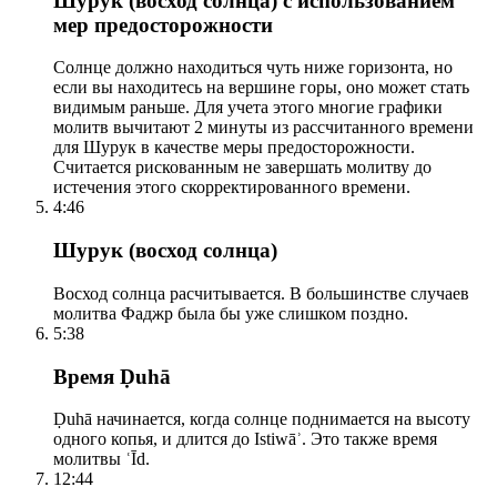
Шурук (восход солнца) с использованием
мер предосторожности
Солнце должно находиться чуть ниже горизонта, но
если вы находитесь на вершине горы, оно может стать
видимым раньше. Для учета этого многие графики
молитв вычитают 2 минуты из рассчитанного времени
для Шурук в качестве меры предосторожности.
Считается рискованным не завершать молитву до
истечения этого скорректированного времени.
4:46
Шурук (восход солнца)
Восход солнца расчитывается. В большинстве случаев
молитва Фаджр была бы уже слишком поздно.
5:38
Время Ḍuhā
Ḍuhā начинается, когда солнце поднимается на высоту
одного копья, и длится до Istiwāʾ. Это также время
молитвы ʿĪd.
12:44