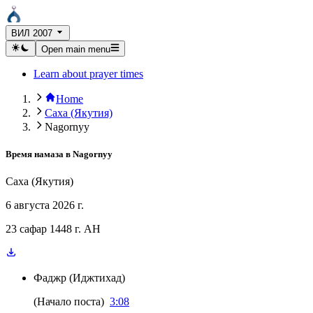
ВИЛ 2007
Open main menu
Learn about prayer times
Home
Саха (Якутия)
Nagornyy
Время намаза в
Nagornyy
Саха (Якутия)
6 августа 2026 г.
23 сафар 1448 г. AH
Фаджр
(
Иджтихад
)
(
Начало поста
)
3:08