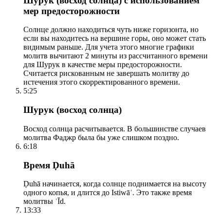
Шурук (восход солнца) с использованием
мер предосторожности
Солнце должно находиться чуть ниже горизонта, но
если вы находитесь на вершине горы, оно может стать
видимым раньше. Для учета этого многие графики
молитв вычитают 2 минуты из рассчитанного времени
для Шурук в качестве меры предосторожности.
Считается рискованным не завершать молитву до
истечения этого скорректированного времени.
5:25
Шурук (восход солнца)
Восход солнца расчитывается. В большинстве случаев
молитва Фаджр была бы уже слишком поздно.
6:18
Время Ḍuhā
Ḍuhā начинается, когда солнце поднимается на высоту
одного копья, и длится до Istiwāʾ. Это также время
молитвы ʿĪd.
13:33