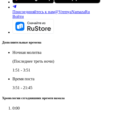
Присоединяйтесь к нам
@VremyaNamazaRu
Войти
Дополнительные времена
Ночная молитва
(Последнее треть ночи)
1:51
-
3:51
Время поста
3:51
-
21:45
Хронология сегодняшних времен намаза
0:00