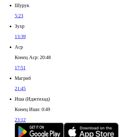
Шурук
5:23
Зухр
13:39
Аср
Конец Аср
:
20:48
17:51
Магриб
21:45
Иша
(
Иджтихад
)
Конец Иши
:
0:49
23:12