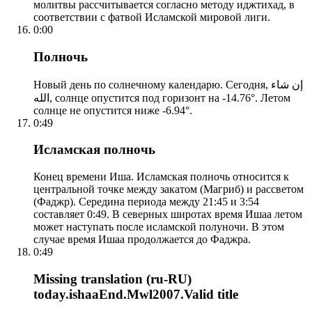
молитвы рассчитывается согласно методу иджтихад, в
соответствии с фатвой Исламской мировой лиги.
0:00
Полночь
Новый день по солнечному календарю. Сегодня, إن شاء
الله, солнце опустится под горизонт на -14.76°. Летом
солнце не опустится ниже -6.94°.
0:49
Исламская полночь
Конец времени Иша. Исламская полночь относится к
центральной точке между закатом (Магриб) и рассветом
(Фаджр). Середина периода между 21:45 и 3:54
составляет 0:49. В северных широтах время Ишаа летом
может наступать после исламской полуночи. В этом
случае время Ишаа продолжается до Фаджра.
0:49
Missing translation (ru-RU)
today.ishaaEnd.Mwl2007.Valid title