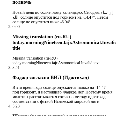
полночь
Новый день по солнечному календарю. Сегодня, إن شاء
الله, солнце опустится под горизонт на -14.47°. Летом
солнце не опустится ниже -6.94°.
0:00
Missing translation (ru-RU)
today.morningNineteen.fajr.Astronomical.Invali
title
Missing translation (ru-RU)
today.morningNineteen.fajr.Astronomical.Invalid text
3:51
Фаджр согласно ВИЛ (Иджтихад)
В это время года солнце опускается только на -14.47°
под горизонт, и настоящего Фаджра нет. Поэтому время
молитвы рассчитывается согласно методу иджтихад, в
соответствии с фатвой Исламской мировой лиги.
5:23