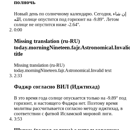
полночь
Новый день по солнечному календарю. Сегодня, إن شاء
الله, солнце опустится под горизонт на -9.89°. Летом
солнце не опустится ниже -2.64°.
0:00
Missing translation (ru-RU)
today.morningNineteen.fajr.Astronomical.Invali
title
Missing translation (ru-RU)
today.morningNineteen.fajr.Astronomical.Invalid text
2:33
Фаджр согласно ВИЛ (Иджтихад)
В это время года солнце опускается только на -9.89° под
горизонт, и настоящего Фаджра нет. Поэтому время
молитвы рассчитывается согласно методу иджтихад, в
соответствии с фатвой Исламской мировой лиги.
3:53