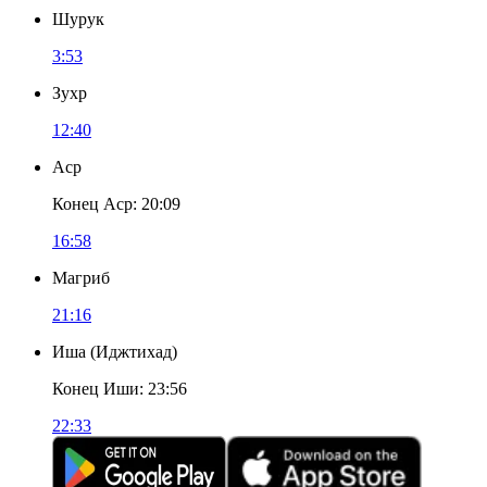
Шурук
3:53
Зухр
12:40
Аср
Конец Аср
:
20:09
16:58
Магриб
21:16
Иша
(
Иджтихад
)
Конец Иши
:
23:56
22:33