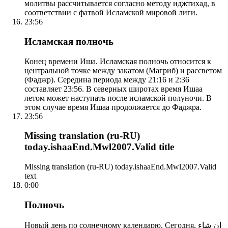
молитвы рассчитывается согласно методу иджтихад, в
соответствии с фатвой Исламской мировой лиги.
23:56
Исламская полночь
Конец времени Иша. Исламская полночь относится к
центральной точке между закатом (Магриб) и рассветом
(Фаджр). Середина периода между 21:16 и 2:36
составляет 23:56. В северных широтах время Ишаа
летом может наступать после исламской полуночи. В
этом случае время Ишаа продолжается до Фаджра.
23:56
Missing translation (ru-RU)
today.ishaaEnd.Mwl2007.Valid title
Missing translation (ru-RU) today.ishaaEnd.Mwl2007.Valid
text
0:00
Полночь
Новый день по солнечному календарю. Сегодня, إن شاء