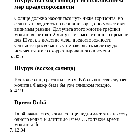
Шурук (восход солнца) с использованием
мер предосторожности
Солнце должно находиться чуть ниже горизонта, но
если вы находитесь на вершине горы, оно может стать
видимым раньше. Для учета этого многие графики
молитв вычитают 2 минуты из рассчитанного времени
для Шурук в качестве меры предосторожности.
Считается рискованным не завершать молитву до
истечения этого скорректированного времени.
3:55
Шурук (восход солнца)
Восход солнца расчитывается. В большинстве случаев
молитва Фаджр была бы уже слишком поздно.
4:59
Время Ḍuhā
Ḍuhā начинается, когда солнце поднимается на высоту
одного копья, и длится до Istiwāʾ. Это также время
молитвы ʿĪd.
12:34