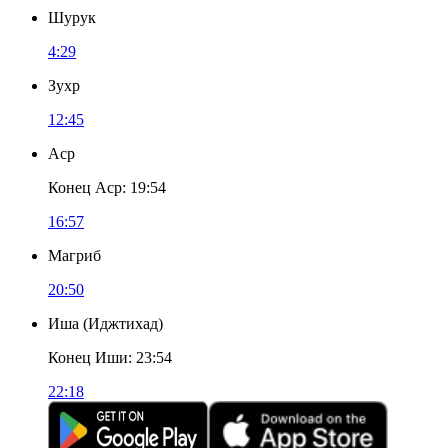
Шурук
4:29
Зухр
12:45
Аср
Конец Аср
:
19:54
16:57
Магриб
20:50
Иша
(
Иджтихад
)
Конец Иши
:
23:54
22:18