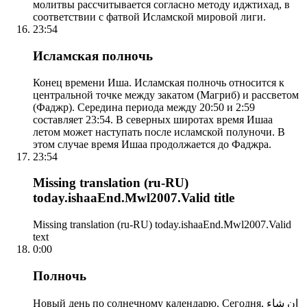
молитвы рассчитывается согласно методу иджтихад, в
соответствии с фатвой Исламской мировой лиги.
23:54
Исламская полночь
Конец времени Иша. Исламская полночь относится к
центральной точке между закатом (Магриб) и рассветом
(Фаджр). Середина периода между 20:50 и 2:59
составляет 23:54. В северных широтах время Ишаа
летом может наступать после исламской полуночи. В
этом случае время Ишаа продолжается до Фаджра.
23:54
Missing translation (ru-RU)
today.ishaaEnd.Mwl2007.Valid title
Missing translation (ru-RU) today.ishaaEnd.Mwl2007.Valid
text
0:00
Полночь
Новый день по солнечному календарю. Сегодня, إن شاء