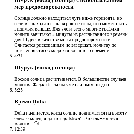
Шурук (восход солнца) с использованием
мер предосторожности
Солнце должно находиться чуть ниже горизонта, но
если вы находитесь на вершине горы, оно может стать
видимым раньше. Для учета этого многие графики
молитв вычитают 2 минуты из рассчитанного времени
для Шурук в качестве меры предосторожности.
Считается рискованным не завершать молитву до
истечения этого скорректированного времени.
4:31
Шурук (восход солнца)
Восход солнца расчитывается. В большинстве случаев
молитва Фаджр была бы уже слишком поздно.
5:25
Время Ḍuhā
Ḍuhā начинается, когда солнце поднимается на высоту
одного копья, и длится до Istiwāʾ. Это также время
молитвы ʿĪd.
12:39