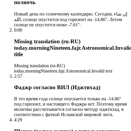
полночь
Новый день по солнечному календарю. Сегодня, إن شاء
الله, солнце опустится под горизонт на -14.86°. Летом
солнце не опустится ниже -7.61°.
0:00
Missing translation (ru-RU)
today.morningNineteen.fajr.Astronomical.Invali
title
Missing translation (ru-RU)
today.morningNineteen.fajr.Astronomical.Invalid text
2:57
Фаджр согласно ВИЛ (Иджтихад)
В это время года солнце опускается только на -14.86°
под горизонт, и настоящего Фаджра нет. Поэтому время
молитвы рассчитывается согласно методу иджтихад, в
соответствии с фатвой Исламской мировой лиги.
4:29