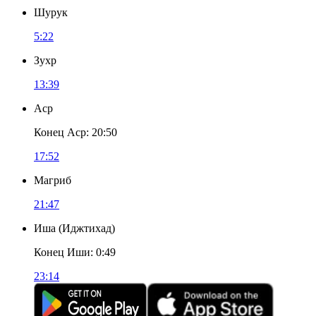
Шурук
5:22
Зухр
13:39
Аср
Конец Аср
:
20:50
17:52
Магриб
21:47
Иша
(
Иджтихад
)
Конец Иши
:
0:49
23:14