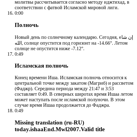
молитвы рассчитывается согласно методу иджтихад, в
соответствии с фатвой Исламской мировой лиги.
0:00
Полночь
Новый день по солнечному календарю. Сегодня, إن شاء
الله, солнце опустится под горизонт на -14.66°. Летом
солнце не опустится ниже -7.12°.
0:49
Исламская полночь
Конец времени Иша. Исламская полночь относится к
центральной точке между закатом (Магриб) и рассветом
(Фаджр). Середина периода между 21:47 и 3:53
составляет 0:49. В северных широтах время Ишаа летом
может наступать после исламской полуночи. В этом
случае время Ишаа продолжается до Фаджра.
0:49
Missing translation (ru-RU)
today.ishaaEnd.Mwl2007.Valid title