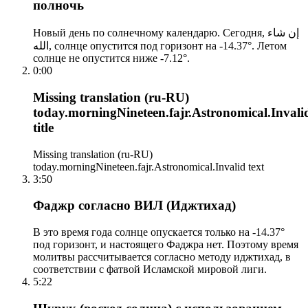
полночь
Новый день по солнечному календарю. Сегодня, إن شاء
الله, солнце опустится под горизонт на -14.37°. Летом
солнце не опустится ниже -7.12°.
0:00
Missing translation (ru-RU)
today.morningNineteen.fajr.Astronomical.Invali
title
Missing translation (ru-RU)
today.morningNineteen.fajr.Astronomical.Invalid text
3:50
Фаджр согласно ВИЛ (Иджтихад)
В это время года солнце опускается только на -14.37°
под горизонт, и настоящего Фаджра нет. Поэтому время
молитвы рассчитывается согласно методу иджтихад, в
соответствии с фатвой Исламской мировой лиги.
5:22