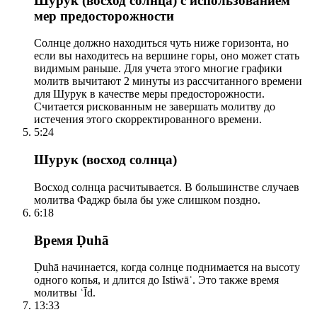
Шурук (восход солнца) с использованием
мер предосторожности
Солнце должно находиться чуть ниже горизонта, но
если вы находитесь на вершине горы, оно может стать
видимым раньше. Для учета этого многие графики
молитв вычитают 2 минуты из рассчитанного времени
для Шурук в качестве меры предосторожности.
Считается рискованным не завершать молитву до
истечения этого скорректированного времени.
5:24
Шурук (восход солнца)
Восход солнца расчитывается. В большинстве случаев
молитва Фаджр была бы уже слишком поздно.
6:18
Время Ḍuhā
Ḍuhā начинается, когда солнце поднимается на высоту
одного копья, и длится до Istiwāʾ. Это также время
молитвы ʿĪd.
13:33