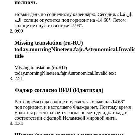
полночь
Новый день по солнечному календарю. Сегодня, إن شاء
الله, солнце опустится под горизонт на -14.68°. Летом
солнце не опустится ниже -7.99°.
0:00
Missing translation (ru-RU)
today.morningNineteen.fajr.Astronomical.Invali
title
Missing translation (ru-RU)
today.morningNineteen.fajr.Astronomical.Invalid text
2:51
Фаджр согласно ВИЛ (Иджтихад)
В это время года солнце опускается только на -14.68°
под горизонт, и настоящего Фаджра нет. Поэтому время
молитвы рассчитывается согласно методу иджтихад, в
соответствии с фатвой Исламской мировой лиги.
4:24