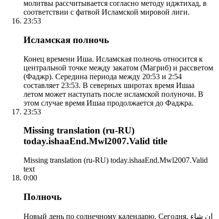
молитвы рассчитывается согласно методу иджтихад, в
соответствии с фатвой Исламской мировой лиги.
23:53
Исламская полночь
Конец времени Иша. Исламская полночь относится к
центральной точке между закатом (Магриб) и рассветом
(Фаджр). Середина периода между 20:53 и 2:54
составляет 23:53. В северных широтах время Ишаа
летом может наступать после исламской полуночи. В
этом случае время Ишаа продолжается до Фаджра.
23:53
Missing translation (ru-RU)
today.ishaaEnd.Mwl2007.Valid title
Missing translation (ru-RU) today.ishaaEnd.Mwl2007.Valid
text
0:00
Полночь
Новый день по солнечному календарю. Сегодня, إن شاء