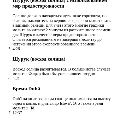
Шурук (восход солнца) с использованием
мер предосторожности
Солнце должно находиться чуть ниже горизонта, но
если вы находитесь на вершине горы, оно может стать
видимым раньше. Для учета этого многие графики
молитв вычитают 2 минуты из рассчитанного времени
для Шурук в качестве меры предосторожности.
Считается рискованным не завершать молитву до
истечения этого скорректированного времени.
4:26
Шурук (восход солнца)
Восход солнца расчитывается. В большинстве случаев
молитва Фаджр была бы уже слишком поздно.
5:21
Время Ḍuhā
Ḍuhā начинается, когда солнце поднимается на высоту
одного копья, и длится до Istiwāʾ. Это также время
молитвы ʿĪd.
12:37