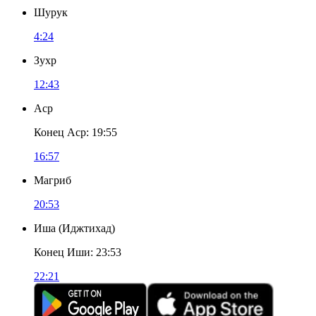
Шурук
4:24
Зухр
12:43
Аср
Конец Аср
:
19:55
16:57
Магриб
20:53
Иша
(
Иджтихад
)
Конец Иши
:
23:53
22:21