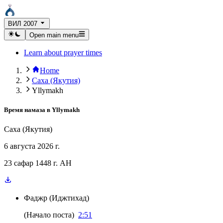
ВИЛ 2007
Open main menu
Learn about prayer times
Home
Саха (Якутия)
Yllymakh
Время намаза в
Yllymakh
Саха (Якутия)
6 августа 2026 г.
23 сафар 1448 г. AH
Фаджр
(
Иджтихад
)
(
Начало поста
)
2:51