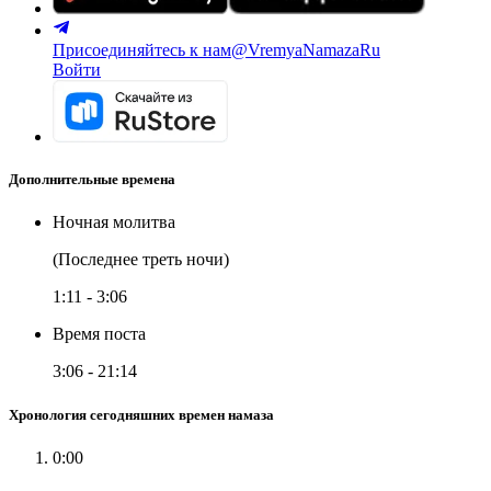
Присоединяйтесь к нам
@VremyaNamazaRu
Войти
Дополнительные времена
Ночная молитва
(Последнее треть ночи)
1:11
-
3:06
Время поста
3:06
-
21:14
Хронология сегодняшних времен намаза
0:00