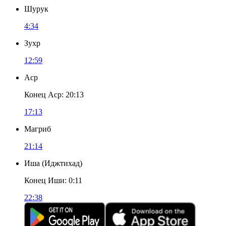
Шурук
4:34
Зухр
12:59
Аср
Конец Аср
:
20:13
17:13
Магриб
21:14
Иша
(
Иджтихад
)
Конец Иши
:
0:11
22:38