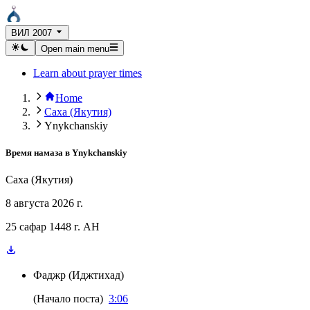
ВИЛ 2007
Open main menu
Learn about prayer times
Home
Саха (Якутия)
Ynykchanskiy
Время намаза в
Ynykchanskiy
Саха (Якутия)
8 августа 2026 г.
25 сафар 1448 г. AH
Фаджр
(
Иджтихад
)
(
Начало поста
)
3:06