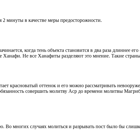
я 2 минуты в качестве меры предосторожности.
чинается, когда тень объекта становится в два раза длиннее ег
ие Ханафи. Не все Ханафиты разделяют это мнение. Такие страны,
етает красноватый оттенок и его можно рассматривать невооруж
 обязанность совершить молитву Аср до времени молитвы Магриб
рю. Во многих случаях молиться и разрывать пост было бы слишк