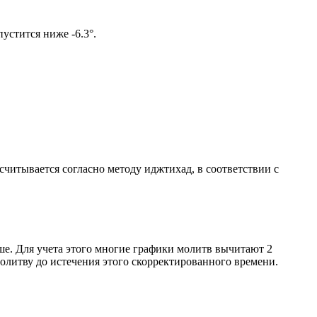
м солнце не опустится ниже -6.3°.
ссчитывается согласно методу иджтихад, в соответствии с
ше. Для учета этого многие графики молитв вычитают 2
олитву до истечения этого скорректированного времени.