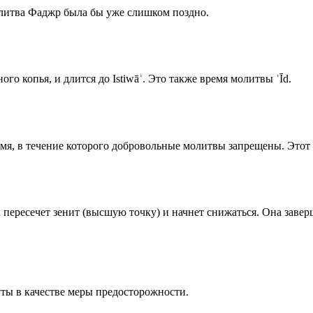
олитва Фаджр была бы уже слишком поздно.
го копья, и длится до Istiwāʾ. Это также время молитвы ʿĪd.
емя, в течение которого добровольные молитвы запрещены. Этот 
к пересечет зенит (высшую точку) и начнет снижаться. Она заве
ты в качестве меры предосторожности.