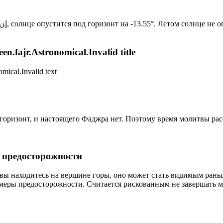
Новый день по солнечному календарю. Сегодня, إن شاء الله, солнце опустится под горизонт на -13.55°. Лето
n.fajr.Astronomical.Invalid title
mical.Invalid text
д горизонт, и настоящего Фаджра нет. Поэтому время молитвы ра
р предосторожности
 вы находитесь на вершине горы, оно может стать видимым рань
меры предосторожности. Считается рискованным не завершать м