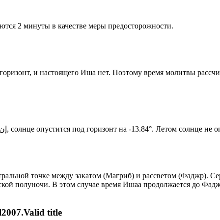
ются 2 минуты в качестве меры предосторожности.
д горизонт, и настоящего Иша нет. Поэтому время молитвы рассч
Новый день по солнечному календарю. Сегодня, إن شاء الله, солнце опустится под горизонт на -13.84°. Лето
альной точке между закатом (Магриб) и рассветом (Фаджр). Сере
ской полуночи. В этом случае время Ишаа продолжается до Фадж
007.Valid title