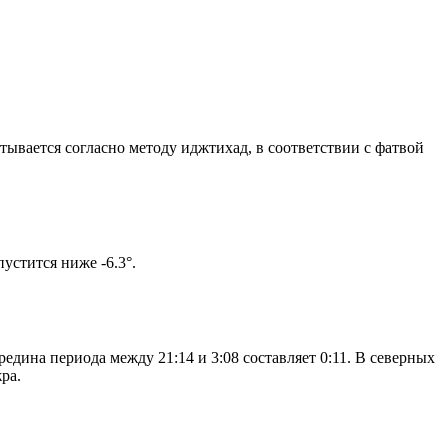
итывается согласно методу иджтихад, в соответствии с фатвой
м солнце не опустится ниже -6.3°.
дина периода между 21:14 и 3:08 составляет 0:11. В северных
ра.