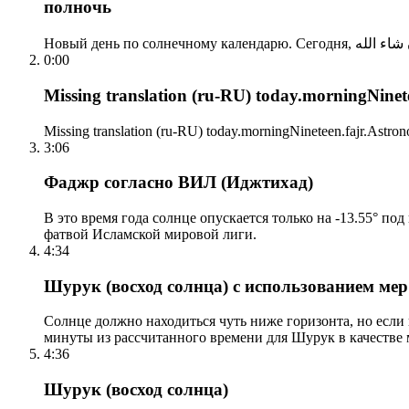
полночь
0:00
Missing translation (ru-RU) today.morningNinetee
Missing translation (ru-RU) today.morningNineteen.fajr.Astrono
3:06
Фаджр согласно ВИЛ (Иджтихад)
В это время года солнце опускается только на -13.55° по
фатвой Исламской мировой лиги.
4:34
Шурук (восход солнца) с использованием ме
Солнце должно находиться чуть ниже горизонта, но если
минуты из рассчитанного времени для Шурук в качестве 
4:36
Шурук (восход солнца)