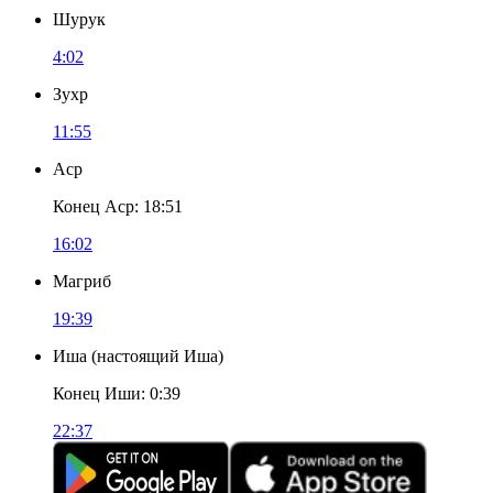
Шурук
4:02
Зухр
11:55
Аср
Конец Аср
:
18:51
16:02
Магриб
19:39
Иша
(
настоящий Иша
)
Конец Иши
:
0:39
22:37