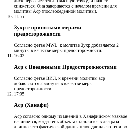
диск пересечет зенит (высшую точку) и начнет
снижаться. Она завершается с началом времени для
молитвы Аср (послеобеденной молитвы).
11:55
Зухр с принятыми мерами
предосторожности
Согласно фетве MWL, к молитве Зухр добавляется 2
минуты в качестве меры предосторожности.
16:02
Аср с Введенными Предосторожностями
Согласно фетве ВИЛ, к времени молитвы аср
добавляются 2 минуты в качестве меры
предосторожности.
17:05
Аср (Ханафи)
Аср согласно одному из мнений в Ханафийском мазхабе
начинается, когда тень объекта становится в два раза
длиннее его фактической длины плюс длина его тени во