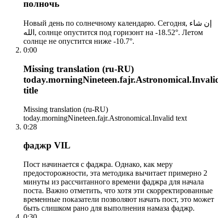
полночь
Новый день по солнечному календарю. Сегодня, إن شاء
الله, солнце опустится под горизонт на -18.52°. Летом
солнце не опустится ниже -10.7°.
0:00
Missing translation (ru-RU)
today.morningNineteen.fajr.Astronomical.Invali
title
Missing translation (ru-RU)
today.morningNineteen.fajr.Astronomical.Invalid text
0:28
фаджр VIL
Пост начинается с фаджра. Однако, как меру
предосторожности, эта методика вычитает примерно 2
минуты из рассчитанного времени фаджра для начала
поста. Важно отметить, что хотя эти скорректированные
временные показатели позволяют начать пост, это может
быть слишком рано для выполнения намаза фаджр.
0:30