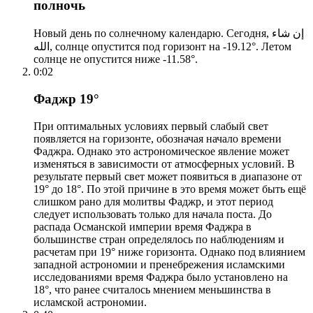
полночь
Новый день по солнечному календарю. Сегодня, إن شاء
الله, солнце опустится под горизонт на -19.12°. Летом
солнце не опустится ниже -11.58°.
0:02
Фаджр 19°
При оптимальных условиях первый слабый свет
появляется на горизонте, обозначая начало времени
Фаджра. Однако это астрономическое явление может
изменяться в зависимости от атмосферных условий. В
результате первый свет может появиться в диапазоне от
19° до 18°. По этой причине в это время может быть ещё
слишком рано для молитвы Фаджр, и этот период
следует использовать только для начала поста. До
распада Османской империи время Фаджра в
большинстве стран определялось по наблюдениям и
расчетам при 19° ниже горизонта. Однако под влиянием
западной астрономии и пренебрежения исламскими
исследованиями время Фаджра было установлено на
18°, что ранее считалось мнением меньшинства в
исламской астрономии.