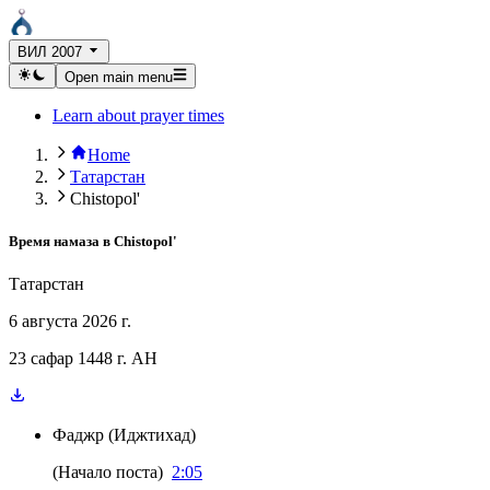
ВИЛ 2007
Open main menu
Learn about prayer times
Home
Татарстан
Chistopol'
Время намаза в
Chistopol'
Татарстан
6 августа 2026 г.
23 сафар 1448 г. AH
Фаджр
(
Иджтихад
)
(
Начало поста
)
2:05