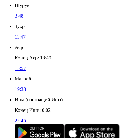
Шурук
3:48
Зухр
11:47
Аср
Конец Аср
:
18:49
15:57
Магриб
19:38
Иша
(
настоящий Иша
)
Конец Иши
:
0:02
22:45