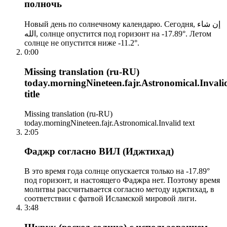
полночь
Новый день по солнечному календарю. Сегодня, إن شاء
الله, солнце опустится под горизонт на -17.89°. Летом
солнце не опустится ниже -11.2°.
0:00
Missing translation (ru-RU)
today.morningNineteen.fajr.Astronomical.Invali
title
Missing translation (ru-RU)
today.morningNineteen.fajr.Astronomical.Invalid text
2:05
Фаджр согласно ВИЛ (Иджтихад)
В это время года солнце опускается только на -17.89°
под горизонт, и настоящего Фаджра нет. Поэтому время
молитвы рассчитывается согласно методу иджтихад, в
соответствии с фатвой Исламской мировой лиги.
3:48