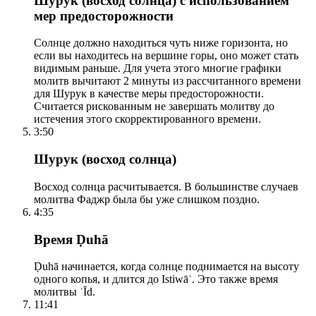
Шурук (восход солнца) с использованием
мер предосторожности
Солнце должно находиться чуть ниже горизонта, но
если вы находитесь на вершине горы, оно может стать
видимым раньше. Для учета этого многие графики
молитв вычитают 2 минуты из рассчитанного времени
для Шурук в качестве меры предосторожности.
Считается рискованным не завершать молитву до
истечения этого скорректированного времени.
3:50
Шурук (восход солнца)
Восход солнца расчитывается. В большинстве случаев
молитва Фаджр была бы уже слишком поздно.
4:35
Время Ḍuhā
Ḍuhā начинается, когда солнце поднимается на высоту
одного копья, и длится до Istiwāʾ. Это также время
молитвы ʿĪd.
11:41