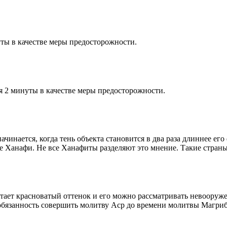
ты в качестве меры предосторожности.
я 2 минуты в качестве меры предосторожности.
чинается, когда тень объекта становится в два раза длиннее ег
ие Ханафи. Не все Ханафиты разделяют это мнение. Такие страны,
етает красноватый оттенок и его можно рассматривать невооруж
 обязанность совершить молитву Аср до времени молитвы Магриб