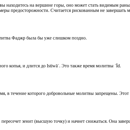
 вы находитесь на вершине горы, оно может стать видимым рань
меры предосторожности. Считается рискованным не завершать м
олитва Фаджр была бы уже слишком поздно.
го копья, и длится до Istiwāʾ. Это также время молитвы ʿĪd.
емя, в течение которого добровольные молитвы запрещены. Этот 
к пересечет зенит (высшую точку) и начнет снижаться. Она заве