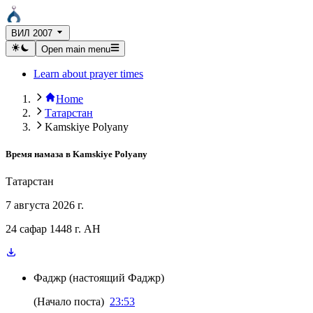
ВИЛ 2007
Open main menu
Learn about prayer times
Home
Татарстан
Kamskiye Polyany
Время намаза в
Kamskiye Polyany
Татарстан
7 августа 2026 г.
24 сафар 1448 г. AH
Фаджр
(
настоящий Фаджр
)
(
Начало поста
)
23:53