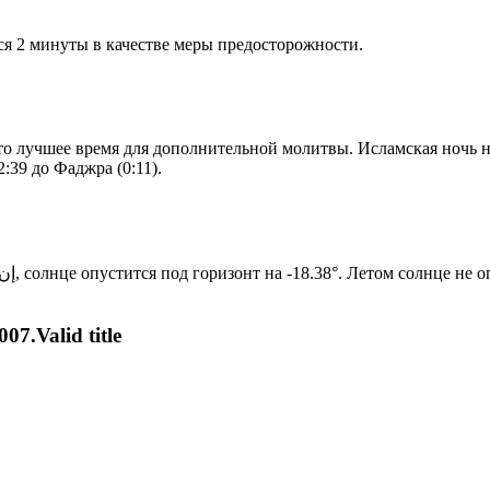
я 2 минуты в качестве меры предосторожности.
то лучшее время для дополнительной молитвы. Исламская ночь на
:39 до Фаджра (0:11).
Новый день по солнечному календарю. Сегодня, إن شاء الله, солнце опустится под горизонт на -18.38°. Лет
07.Valid title