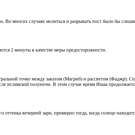
рю. Во многих случаях молиться и разрывать пост было бы слишк
ются 2 минуты в качестве меры предосторожности.
альной точке между закатом (Магриб) и рассветом (Фаджр). Сере
сле исламской полуночи. В этом случае время Ишаа продолжаетс
 оттенка вечерней зари, примерно тогда, когда солнце находитс