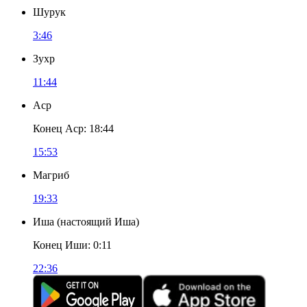
Шурук
3:46
Зухр
11:44
Аср
Конец Аср
:
18:44
15:53
Магриб
19:33
Иша
(
настоящий Иша
)
Конец Иши
:
0:11
22:36