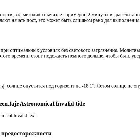
ности, эта методика вычитает примерно 2 минуты из рассчитанн
ляют начать пост, это может быть слишком рано для выполнения
 при оптимальных условиях без светового загрязнения. Молитвы
этого времени стоит подождать немного дольше, чтобы быть уве
Новый день по солнечному календарю. Сегодня, إن شاء الله, солнце опустится под горизонт на -18.1°. Лето
n.fajr.Astronomical.Invalid title
mical.Invalid text
р предосторожности