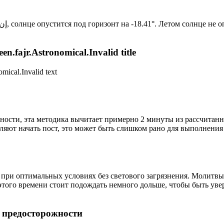
Новый день по солнечному календарю. Сегодня, إن شاء الله, солнце опустится под горизонт на -18.41°. Лет
n.fajr.Astronomical.Invalid title
mical.Invalid text
ности, эта методика вычитает примерно 2 минуты из рассчитанн
ляют начать пост, это может быть слишком рано для выполнения
 при оптимальных условиях без светового загрязнения. Молитвы
этого времени стоит подождать немного дольше, чтобы быть уве
р предосторожности