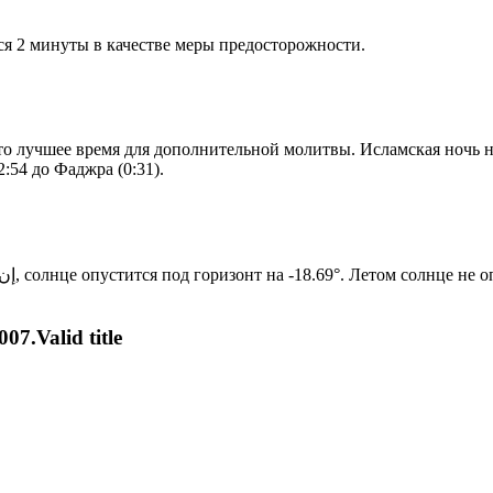
я 2 минуты в качестве меры предосторожности.
то лучшее время для дополнительной молитвы. Исламская ночь на
:54 до Фаджра (0:31).
Новый день по солнечному календарю. Сегодня, إن شاء الله, солнце опустится под горизонт на -18.69°. Лет
07.Valid title