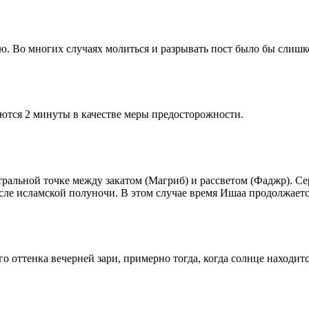
рю. Во многих случаях молиться и разрывать пост было бы слишк
ются 2 минуты в качестве меры предосторожности.
альной точке между закатом (Магриб) и рассветом (Фаджр). Сере
сле исламской полуночи. В этом случае время Ишаа продолжаетс
 оттенка вечерней зари, примерно тогда, когда солнце находитс