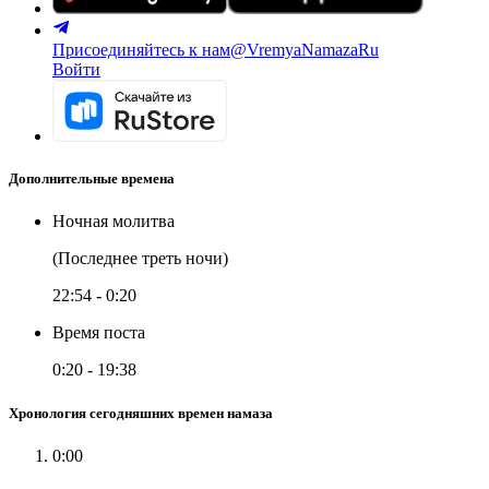
Присоединяйтесь к нам
@VremyaNamazaRu
Войти
Дополнительные времена
Ночная молитва
(Последнее треть ночи)
22:54
-
0:20
Время поста
0:20
-
19:38
Хронология сегодняшних времен намаза
0:00