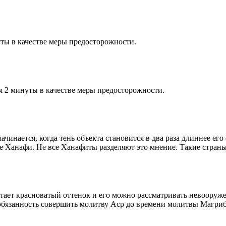
ты в качестве меры предосторожности.
я 2 минуты в качестве меры предосторожности.
чинается, когда тень объекта становится в два раза длиннее ег
ие Ханафи. Не все Ханафиты разделяют это мнение. Такие страны,
етает красноватый оттенок и его можно рассматривать невооруж
 обязанность совершить молитву Аср до времени молитвы Магриб