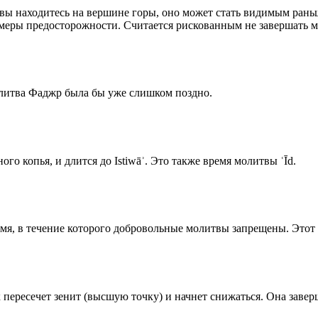
 вы находитесь на вершине горы, оно может стать видимым рань
меры предосторожности. Считается рискованным не завершать м
олитва Фаджр была бы уже слишком поздно.
го копья, и длится до Istiwāʾ. Это также время молитвы ʿĪd.
емя, в течение которого добровольные молитвы запрещены. Этот 
к пересечет зенит (высшую точку) и начнет снижаться. Она заве