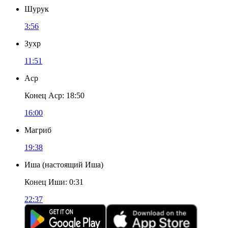
Шурук
3:56
Зухр
11:51
Аср
Конец Аср
:
18:50
16:00
Магриб
19:38
Иша
(
настоящий Иша
)
Конец Иши
:
0:31
22:37