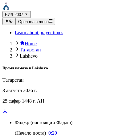
ВИЛ 2007
Open main menu
Learn about prayer times
Home
Татарстан
Laishevo
Время намаза в
Laishevo
Татарстан
8 августа 2026 г.
25 сафар 1448 г. AH
Фаджр
(
настоящий Фаджр
)
(
Начало поста
)
0:20