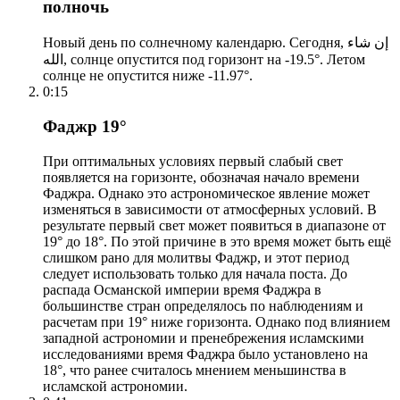
полночь
Новый день по солнечному календарю. Сегодня, إن شاء
الله, солнце опустится под горизонт на -19.5°. Летом
солнце не опустится ниже -11.97°.
0:15
Фаджр 19°
При оптимальных условиях первый слабый свет
появляется на горизонте, обозначая начало времени
Фаджра. Однако это астрономическое явление может
изменяться в зависимости от атмосферных условий. В
результате первый свет может появиться в диапазоне от
19° до 18°. По этой причине в это время может быть ещё
слишком рано для молитвы Фаджр, и этот период
следует использовать только для начала поста. До
распада Османской империи время Фаджра в
большинстве стран определялось по наблюдениям и
расчетам при 19° ниже горизонта. Однако под влиянием
западной астрономии и пренебрежения исламскими
исследованиями время Фаджра было установлено на
18°, что ранее считалось мнением меньшинства в
исламской астрономии.