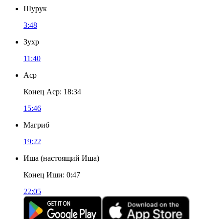
Шурук
3:48
Зухр
11:40
Аср
Конец Аср
:
18:34
15:46
Магриб
19:22
Иша
(
настоящий Иша
)
Конец Иши
:
0:47
22:05