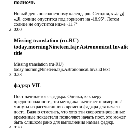
полночь
Новый день по солнечному календарю. Сегодня, إن شاء
الله, солнце опустится под горизонт на -18.95°. Летом
солнце не опустится ниже -11.7°.
0:00
Missing translation (ru-RU)
today.morningNineteen.fajr.Astronomical.Invali
title
Missing translation (ru-RU)
today.morningNineteen.fajr.Astronomical.Invalid text
0:28
фаджр VIL
Пост начинается с фаджра. Однако, как меру
предосторожности, эта методика вычитает примерно 2
минуты из рассчитанного времени фаджра для начала
поста. Важно отметить, что хотя эти скорректированные
временные показатели позволяют начать пост, это может
быть слишком рано для выполнения намаза фаджр.
0:30