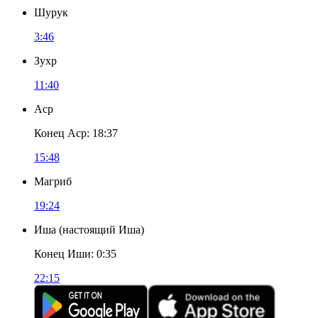
Шурук
3:46
Зухр
11:40
Аср
Конец Аср
:
18:37
15:48
Магриб
19:24
Иша
(
настоящий Иша
)
Конец Иши
:
0:35
22:15