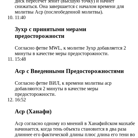
диск пересечет зенит (высшую точку) и начнет
снижаться. Она завершается с началом времени для
молитвы Аср (послеобеденной молитвы).
11:40
Зухр с принятыми мерами
предосторожности
Согласно фетве MWL, к молитве Зухр добавляется 2
минуты в качестве меры предосторожности.
15:48
Аср с Введенными Предосторожностями
Согласно фетве ВИЛ, к времени молитвы аср
добавляются 2 минуты в качестве меры
предосторожности.
16:52
Аср (Ханафи)
Аср согласно одному из мнений в Ханафийском мазхабе
начинается, когда тень объекта становится в два раза
длиннее его фактической длины плюс длина его тени во