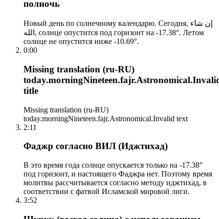
полночь
Новый день по солнечному календарю. Сегодня, إن شاء
الله, солнце опустится под горизонт на -17.38°. Летом
солнце не опустится ниже -10.69°.
0:00
Missing translation (ru-RU)
today.morningNineteen.fajr.Astronomical.Invali
title
Missing translation (ru-RU)
today.morningNineteen.fajr.Astronomical.Invalid text
2:11
Фаджр согласно ВИЛ (Иджтихад)
В это время года солнце опускается только на -17.38°
под горизонт, и настоящего Фаджра нет. Поэтому время
молитвы рассчитывается согласно методу иджтихад, в
соответствии с фатвой Исламской мировой лиги.
3:52