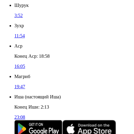
Шурук
3:52
Зухр
11:54
Аср
Конец Аср
:
18:58
16:05
Магриб
19:47
Иша
(
настоящий Иша
)
Конец Иши
:
2:13
23:08