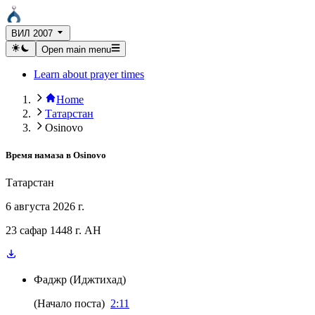
ВИЛ 2007
Open main menu
Learn about prayer times
Home
Татарстан
Osinovo
Время намаза в
Osinovo
Татарстан
6 августа 2026 г.
23 сафар 1448 г. AH
Фаджр
(
Иджтихад
)
(
Начало поста
)
2:11