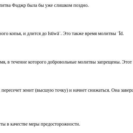
олитва Фаджр была бы уже слишком поздно.
го копья, и длится до Istiwāʾ. Это также время молитвы ʿĪd.
емя, в течение которого добровольные молитвы запрещены. Этот 
к пересечет зенит (высшую точку) и начнет снижаться. Она заве
ты в качестве меры предосторожности.