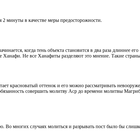
я 2 минуты в качестве меры предосторожности.
чинается, когда тень объекта становится в два раза длиннее ег
ие Ханафи. Не все Ханафиты разделяют это мнение. Такие страны,
етает красноватый оттенок и его можно рассматривать невооруж
 обязанность совершить молитву Аср до времени молитвы Магриб
рю. Во многих случаях молиться и разрывать пост было бы слишк