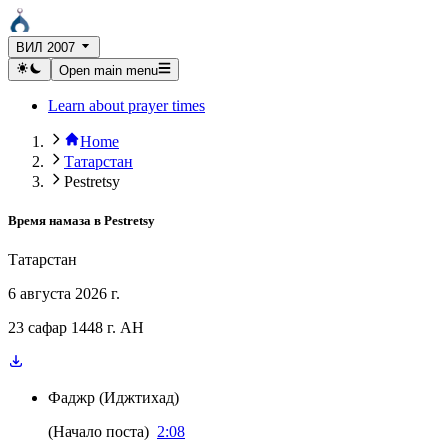
ВИЛ 2007
Open main menu
Learn about prayer times
Home
Татарстан
Pestretsy
Время намаза в
Pestretsy
Татарстан
6 августа 2026 г.
23 сафар 1448 г. AH
Фаджр
(
Иджтихад
)
(
Начало поста
)
2:08