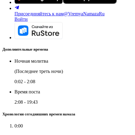
Присоединяйтесь к нам
@VremyaNamazaRu
Войти
Дополнительные времена
Ночная молитва
(Последнее треть ночи)
0:02
-
2:08
Время поста
2:08
-
19:43
Хронология сегодняшних времен намаза
0:00