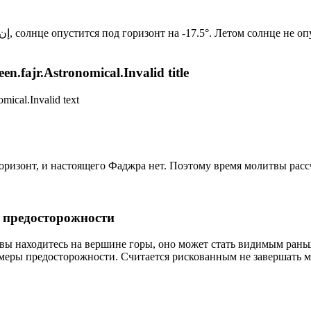
Новый день по солнечному календарю. Сегодня, إن شاء الله, солнце опустится под горизонт на -17.5°. Лето
n.fajr.Astronomical.Invalid title
mical.Invalid text
 горизонт, и настоящего Фаджра нет. Поэтому время молитвы рас
р предосторожности
 вы находитесь на вершине горы, оно может стать видимым рань
меры предосторожности. Считается рискованным не завершать м