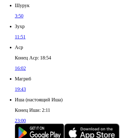
Шурук
3:50
Зухр
11:51
Аср
Конец Аср
:
18:54
16:02
Магриб
19:43
Иша
(
настоящий Иша
)
Конец Иши
:
2:11
23:00