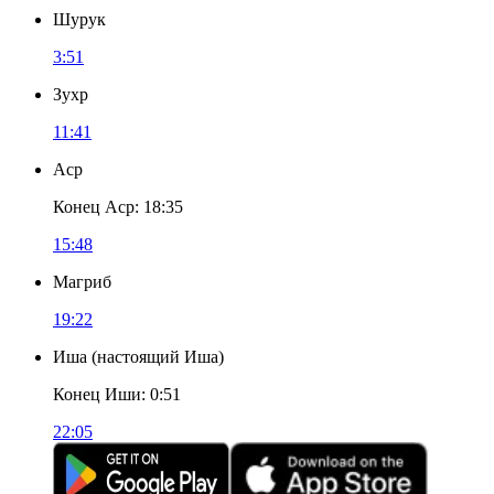
Шурук
3:51
Зухр
11:41
Аср
Конец Аср
:
18:35
15:48
Магриб
19:22
Иша
(
настоящий Иша
)
Конец Иши
:
0:51
22:05