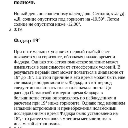
полночь
Новый день по солнечному календарю. Сегодня, إن شاء
الله, солнце опустится под горизонт на -19.59°. Летом
солнце не опустится ниже -12.06°.
0:19
Фаджр 19°
При оптимальных условиях первый слабый свет
появляется на горизонте, обозначая начало времени
Фаджра. Однако это астрономическое явление может
изменяться в зависимости от атмосферных условий. В
результате первый свет может появиться в диапазоне от
19° до 18°. По этой причине в это время может быть ещё
слишком рано для молитвы Фаджр, и этот период
следует использовать только для начала поста. До
распада Османской империи время Фаджра в
большинстве стран определялось по наблюдениям и
расчетам при 19° ниже горизонта. Однако под влиянием
западной астрономии и пренебрежения исламскими
исследованиями время Фаджра было установлено на
18°, что ранее считалось мнением меньшинства в
исламской астрономии.