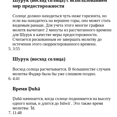
Шурук (восход солнца) с использованием
мер предосторожности
Солнце должно находиться чуть ниже горизонта, но
если вы находитесь на вершине горы, оно может стать
видимым раньше. Для учета этого многие графики
молитв вычитают 2 минуты из рассчитанного времени
для Шурук в качестве меры предосторожности.
Считается рискованным не завершать молитву до
истечения этого скорректированного времени.
3:55
Шурук (восход солнца)
Восход солнца расчитывается. В большинстве случаев
молитва Фаджр была бы уже слишком поздно.
4:41
Время Ḍuhā
Ḍuhā начинается, когда солнце поднимается на высоту
одного копья, и длится до Istiwāʾ. Это также время
молитвы ʿĪd.
11:48