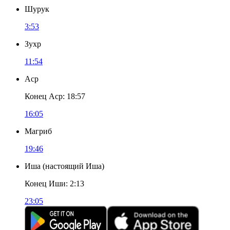
Шурук
3:53
Зухр
11:54
Аср
Конец Аср
:
18:57
16:05
Магриб
19:46
Иша
(
настоящий Иша
)
Конец Иши
:
2:13
23:05