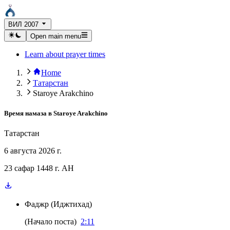
ВИЛ 2007
Open main menu
Learn about prayer times
Home
Татарстан
Staroye Arakchino
Время намаза в
Staroye Arakchino
Татарстан
6 августа 2026 г.
23 сафар 1448 г. AH
Фаджр
(
Иджтихад
)
(
Начало поста
)
2:11