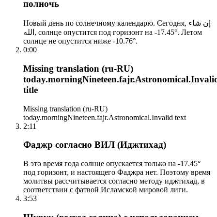
полночь
Новый день по солнечному календарю. Сегодня, إن شاء
الله, солнце опустится под горизонт на -17.45°. Летом
солнце не опустится ниже -10.76°.
0:00
Missing translation (ru-RU)
today.morningNineteen.fajr.Astronomical.Invali
title
Missing translation (ru-RU)
today.morningNineteen.fajr.Astronomical.Invalid text
2:11
Фаджр согласно ВИЛ (Иджтихад)
В это время года солнце опускается только на -17.45°
под горизонт, и настоящего Фаджра нет. Поэтому время
молитвы рассчитывается согласно методу иджтихад, в
соответствии с фатвой Исламской мировой лиги.
3:53