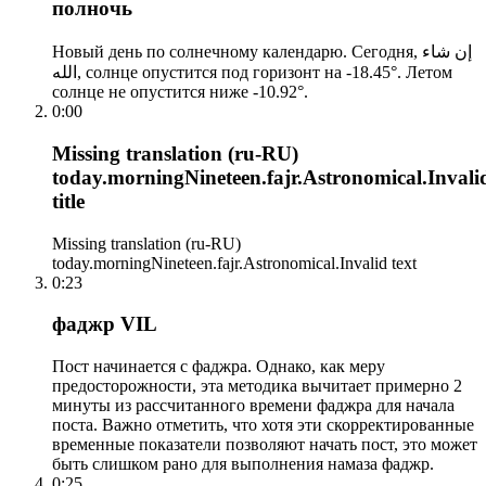
полночь
Новый день по солнечному календарю. Сегодня, إن شاء
الله, солнце опустится под горизонт на -18.45°. Летом
солнце не опустится ниже -10.92°.
0:00
Missing translation (ru-RU)
today.morningNineteen.fajr.Astronomical.Invali
title
Missing translation (ru-RU)
today.morningNineteen.fajr.Astronomical.Invalid text
0:23
фаджр VIL
Пост начинается с фаджра. Однако, как меру
предосторожности, эта методика вычитает примерно 2
минуты из рассчитанного времени фаджра для начала
поста. Важно отметить, что хотя эти скорректированные
временные показатели позволяют начать пост, это может
быть слишком рано для выполнения намаза фаджр.
0:25