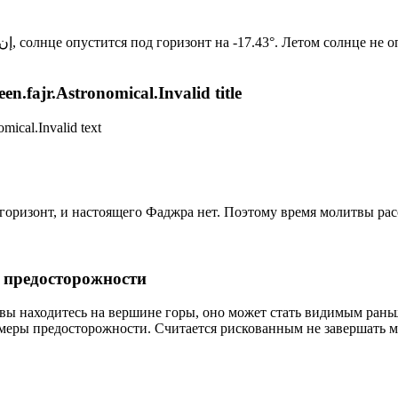
Новый день по солнечному календарю. Сегодня, إن شاء الله, солнце опустится под горизонт на -17.43°. Ле
n.fajr.Astronomical.Invalid title
mical.Invalid text
д горизонт, и настоящего Фаджра нет. Поэтому время молитвы ра
р предосторожности
 вы находитесь на вершине горы, оно может стать видимым рань
меры предосторожности. Считается рискованным не завершать м