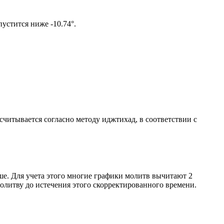
том солнце не опустится ниже -10.74°.
ссчитывается согласно методу иджтихад, в соответствии с
ше. Для учета этого многие графики молитв вычитают 2
олитву до истечения этого скорректированного времени.