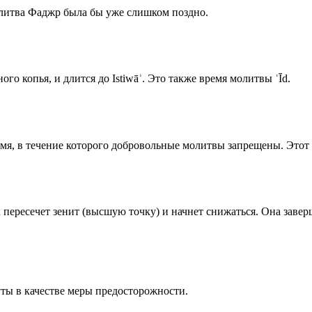
олитва Фаджр была бы уже слишком поздно.
го копья, и длится до Istiwāʾ. Это также время молитвы ʿĪd.
емя, в течение которого добровольные молитвы запрещены. Этот 
к пересечет зенит (высшую точку) и начнет снижаться. Она заве
ты в качестве меры предосторожности.