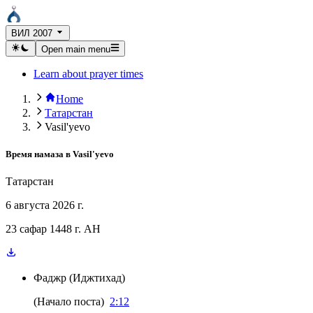
ВИЛ 2007
Open main menu
Learn about prayer times
Home
Татарстан
Vasil'yevo
Время намаза в
Vasil'yevo
Татарстан
6 августа 2026 г.
23 сафар 1448 г. AH
Фаджр
(
Иджтихад
)
(
Начало поста
)
2:12