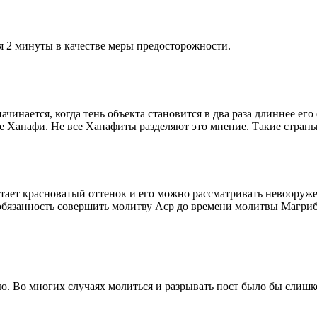
я 2 минуты в качестве меры предосторожности.
чинается, когда тень объекта становится в два раза длиннее ег
ие Ханафи. Не все Ханафиты разделяют это мнение. Такие страны,
етает красноватый оттенок и его можно рассматривать невооруж
 обязанность совершить молитву Аср до времени молитвы Магриб
рю. Во многих случаях молиться и разрывать пост было бы слишк