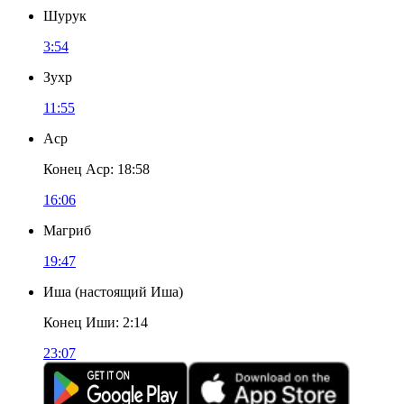
Шурук
3:54
Зухр
11:55
Аср
Конец Аср
:
18:58
16:06
Магриб
19:47
Иша
(
настоящий Иша
)
Конец Иши
:
2:14
23:07