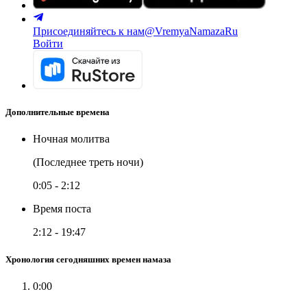
Присоединяйтесь к нам
@VremyaNamazaRu
Войти
Дополнительные времена
Ночная молитва
(Последнее треть ночи)
0:05
-
2:12
Время поста
2:12
-
19:47
Хронология сегодняшних времен намаза
0:00