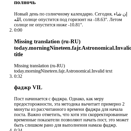
полночь
Новый день по солнечному календарю. Сегодня, إن شاء
الله, солнце опустится под горизонт на -18.63°. Летом
солнце не опустится ниже -10.81°.
0:00
Missing translation (ru-RU)
today.morningNineteen.fajr.Astronomical.Invali
title
Missing translation (ru-RU)
today.morningNineteen.fajr.Astronomical.Invalid text
0:32
фаджр VIL
Пост начинается с фаджра. Однако, как меру
предосторожности, эта методика вычитает примерно 2
минуты из рассчитанного времени фаджра для начала
поста. Важно отметить, что хотя эти скорректированные
временные показатели позволяют начать пост, это может
быть слишком рано для выполнения намаза фаджр.
0:34