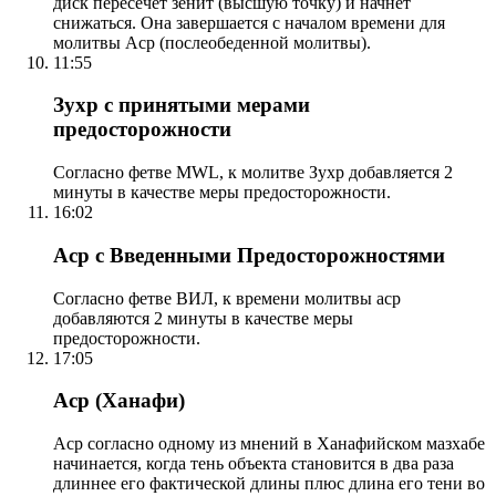
диск пересечет зенит (высшую точку) и начнет
снижаться. Она завершается с началом времени для
молитвы Аср (послеобеденной молитвы).
11:55
Зухр с принятыми мерами
предосторожности
Согласно фетве MWL, к молитве Зухр добавляется 2
минуты в качестве меры предосторожности.
16:02
Аср с Введенными Предосторожностями
Согласно фетве ВИЛ, к времени молитвы аср
добавляются 2 минуты в качестве меры
предосторожности.
17:05
Аср (Ханафи)
Аср согласно одному из мнений в Ханафийском мазхабе
начинается, когда тень объекта становится в два раза
длиннее его фактической длины плюс длина его тени во