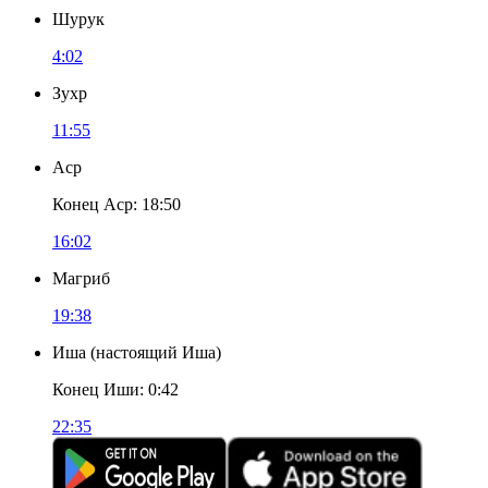
Шурук
4:02
Зухр
11:55
Аср
Конец Аср
:
18:50
16:02
Магриб
19:38
Иша
(
настоящий Иша
)
Конец Иши
:
0:42
22:35