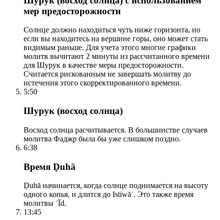
Шурук (восход солнца) с использованием
мер предосторожности
Солнце должно находиться чуть ниже горизонта, но
если вы находитесь на вершине горы, оно может стать
видимым раньше. Для учета этого многие графики
молитв вычитают 2 минуты из рассчитанного времени
для Шурук в качестве меры предосторожности.
Считается рискованным не завершать молитву до
истечения этого скорректированного времени.
5:50
Шурук (восход солнца)
Восход солнца расчитывается. В большинстве случаев
молитва Фаджр была бы уже слишком поздно.
6:38
Время Ḍuhā
Ḍuhā начинается, когда солнце поднимается на высоту
одного копья, и длится до Istiwāʾ. Это также время
молитвы ʿĪd.
13:45