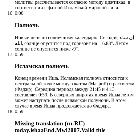
молитвы рассчитывается согласно методу иджтихад, в
соответствии с фатвой Исламской мировой лиги.
0:00
Полночь
Новый день по солнечному календарю. Сегодня, إن شاء
الله, солнце опустится под горизонт на -16.83°. Летом
солнце не опустится ниже -9°.
0:59
Исламская полночь
Конец времени Иша. Исламская полночь относится к
центральной точке между закатом (Магриб) и рассветом
(Фаджр). Середина периода между 21:45 и 4:13
составляет 0:59. В северных широтах время Ишаа летом
может наступать после исламской полуночи. В этом
случае время Ишаа продолжается до Фаджра.
0:59
Missing translation (ru-RU)
today.ishaaEnd.Mwl2007.Valid title