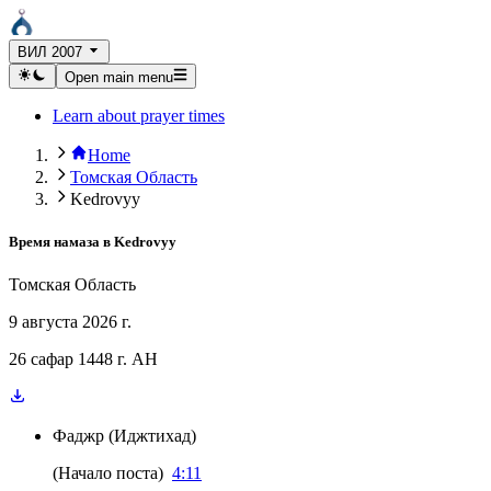
ВИЛ 2007
Open main menu
Learn about prayer times
Home
Томская Область
Kedrovyy
Время намаза в
Kedrovyy
Томская Область
9 августа 2026 г.
26 сафар 1448 г. AH
Фаджр
(
Иджтихад
)
(
Начало поста
)
4:11