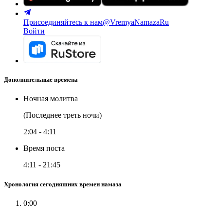
Присоединяйтесь к нам
@VremyaNamazaRu
Войти
Дополнительные времена
Ночная молитва
(Последнее треть ночи)
2:04
-
4:11
Время поста
4:11
-
21:45
Хронология сегодняшних времен намаза
0:00