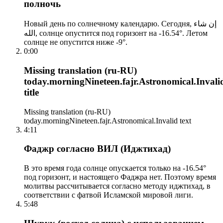
полночь
Новый день по солнечному календарю. Сегодня, إن شاء
الله, солнце опустится под горизонт на -16.54°. Летом
солнце не опустится ниже -9°.
0:00
Missing translation (ru-RU)
today.morningNineteen.fajr.Astronomical.Invali
title
Missing translation (ru-RU)
today.morningNineteen.fajr.Astronomical.Invalid text
4:11
Фаджр согласно ВИЛ (Иджтихад)
В это время года солнце опускается только на -16.54°
под горизонт, и настоящего Фаджра нет. Поэтому время
молитвы рассчитывается согласно методу иджтихад, в
соответствии с фатвой Исламской мировой лиги.
5:48