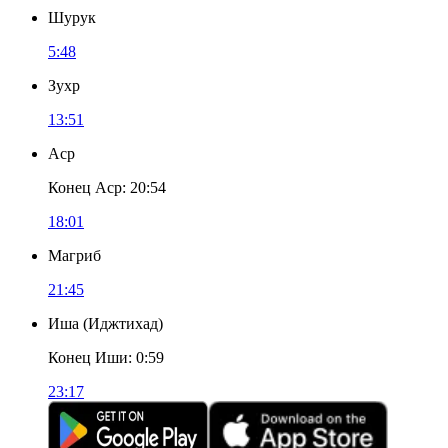
Шурук
5:48
Зухр
13:51
Аср
Конец Аср
:
20:54
18:01
Магриб
21:45
Иша
(
Иджтихад
)
Конец Иши
:
0:59
23:17