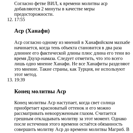
Согласно фетве ВИЛ, к времени молитвы аср
добавляются 2 минуты в качестве меры
предосторожности.
17:55
Аср (Ханафи)
Аср согласно одному из мнений в Ханафийском мазхабе
начинается, когда тень объекта становится в два раза
длиннее его фактической длины плюс длина его тени во
время Дхухр-намаза. Следует отметить, что это всего
лишь одно мнение Ханафи. Не все Ханафиты разделяют
это мнение. Такие страны, как Турция, не используют
этот метод.
19:39
Конец молитвы Аср
Конец молитвы Аср наступает, когда свет солнца
приобретает красноватый оттенок и его можно
рассматривать невооруженным глазом. Считается
грешным откладывать молитву за этот момент. Однако
после истечения этого времени остаётся обязанность
совершить молитву Аср до времени молитвы Магриб. В