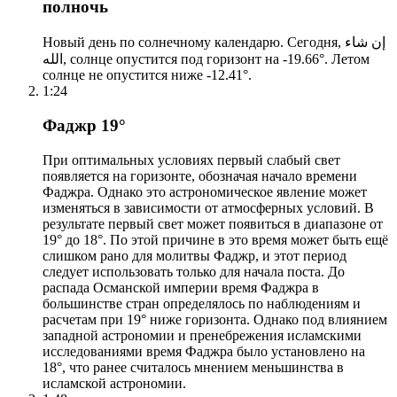
полночь
Новый день по солнечному календарю. Сегодня, إن شاء
الله, солнце опустится под горизонт на -19.66°. Летом
солнце не опустится ниже -12.41°.
1:24
Фаджр 19°
При оптимальных условиях первый слабый свет
появляется на горизонте, обозначая начало времени
Фаджра. Однако это астрономическое явление может
изменяться в зависимости от атмосферных условий. В
результате первый свет может появиться в диапазоне от
19° до 18°. По этой причине в это время может быть ещё
слишком рано для молитвы Фаджр, и этот период
следует использовать только для начала поста. До
распада Османской империи время Фаджра в
большинстве стран определялось по наблюдениям и
расчетам при 19° ниже горизонта. Однако под влиянием
западной астрономии и пренебрежения исламскими
исследованиями время Фаджра было установлено на
18°, что ранее считалось мнением меньшинства в
исламской астрономии.