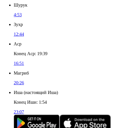
Шурук
4:53
Зухр
12:44
Аср
Конец Аср
:
19:39
16:51
Магриб
20:26
Иша
(
настоящий Иша
)
Конец Иши
:
1:54
23:07