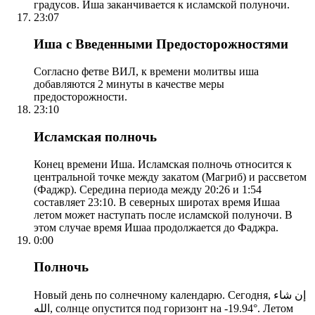
градусов. Иша заканчивается к исламской полуночи.
23:07
Иша с Введенными Предосторожностями
Согласно фетве ВИЛ, к времени молитвы иша
добавляются 2 минуты в качестве меры
предосторожности.
23:10
Исламская полночь
Конец времени Иша. Исламская полночь относится к
центральной точке между закатом (Магриб) и рассветом
(Фаджр). Середина периода между 20:26 и 1:54
составляет 23:10. В северных широтах время Ишаа
летом может наступать после исламской полуночи. В
этом случае время Ишаа продолжается до Фаджра.
0:00
Полночь
Новый день по солнечному календарю. Сегодня, إن شاء
الله, солнце опустится под горизонт на -19.94°. Летом