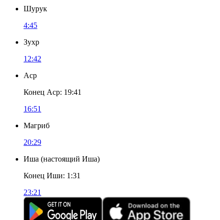
Шурук
4:45
Зухр
12:42
Аср
Конец Аср
:
19:41
16:51
Магриб
20:29
Иша
(
настоящий Иша
)
Конец Иши
:
1:31
23:21