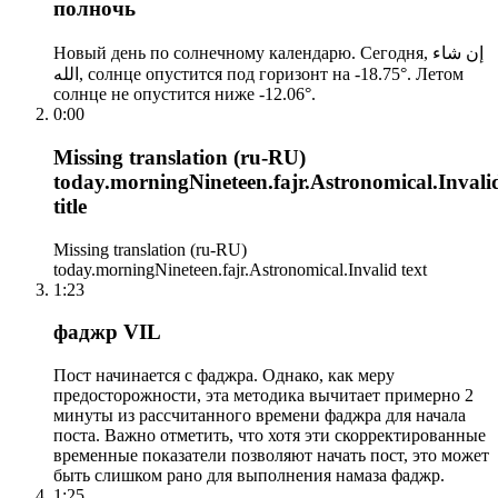
полночь
Новый день по солнечному календарю. Сегодня, إن شاء
الله, солнце опустится под горизонт на -18.75°. Летом
солнце не опустится ниже -12.06°.
0:00
Missing translation (ru-RU)
today.morningNineteen.fajr.Astronomical.Invali
title
Missing translation (ru-RU)
today.morningNineteen.fajr.Astronomical.Invalid text
1:23
фаджр VIL
Пост начинается с фаджра. Однако, как меру
предосторожности, эта методика вычитает примерно 2
минуты из рассчитанного времени фаджра для начала
поста. Важно отметить, что хотя эти скорректированные
временные показатели позволяют начать пост, это может
быть слишком рано для выполнения намаза фаджр.
1:25