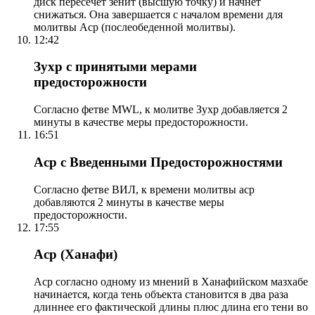
диск пересечет зенит (высшую точку) и начнет
снижаться. Она завершается с началом времени для
молитвы Аср (послеобеденной молитвы).
12:42
Зухр с принятыми мерами
предосторожности
Согласно фетве MWL, к молитве Зухр добавляется 2
минуты в качестве меры предосторожности.
16:51
Аср с Введенными Предосторожностями
Согласно фетве ВИЛ, к времени молитвы аср
добавляются 2 минуты в качестве меры
предосторожности.
17:55
Аср (Ханафи)
Аср согласно одному из мнений в Ханафийском мазхабе
начинается, когда тень объекта становится в два раза
длиннее его фактической длины плюс длина его тени во