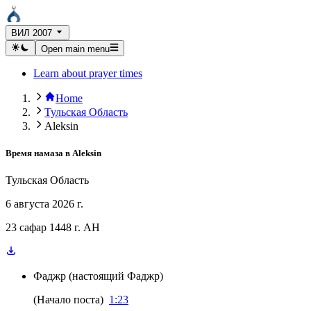
ВИЛ 2007
Open main menu
Learn about prayer times
Home
Тульская Область
Aleksin
Время намаза в
Aleksin
Тульская Область
6 августа 2026 г.
23 сафар 1448 г. AH
Фаджр
(
настоящий Фаджр
)
(
Начало поста
)
1:23