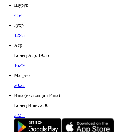
Шурук
4:54
Зухр
12:43
Аср
Конец Аср
:
19:35
16:49
Магриб
20:22
Иша
(
настоящий Иша
)
Конец Иши
:
2:06
22:55