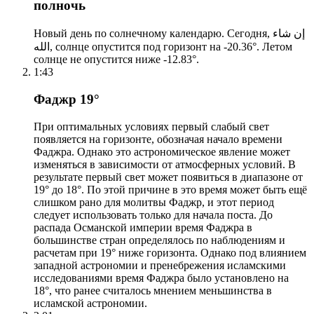
полночь
Новый день по солнечному календарю. Сегодня, إن شاء
الله, солнце опустится под горизонт на -20.36°. Летом
солнце не опустится ниже -12.83°.
1:43
Фаджр 19°
При оптимальных условиях первый слабый свет
появляется на горизонте, обозначая начало времени
Фаджра. Однако это астрономическое явление может
изменяться в зависимости от атмосферных условий. В
результате первый свет может появиться в диапазоне от
19° до 18°. По этой причине в это время может быть ещё
слишком рано для молитвы Фаджр, и этот период
следует использовать только для начала поста. До
распада Османской империи время Фаджра в
большинстве стран определялось по наблюдениям и
расчетам при 19° ниже горизонта. Однако под влиянием
западной астрономии и пренебрежения исламскими
исследованиями время Фаджра было установлено на
18°, что ранее считалось мнением меньшинства в
исламской астрономии.