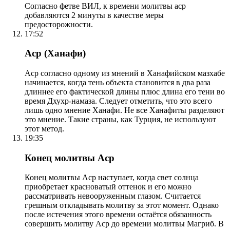
Согласно фетве ВИЛ, к времени молитвы аср
добавляются 2 минуты в качестве меры
предосторожности.
17:52
Аср (Ханафи)
Аср согласно одному из мнений в Ханафийском мазхабе
начинается, когда тень объекта становится в два раза
длиннее его фактической длины плюс длина его тени во
время Дхухр-намаза. Следует отметить, что это всего
лишь одно мнение Ханафи. Не все Ханафиты разделяют
это мнение. Такие страны, как Турция, не используют
этот метод.
19:35
Конец молитвы Аср
Конец молитвы Аср наступает, когда свет солнца
приобретает красноватый оттенок и его можно
рассматривать невооруженным глазом. Считается
грешным откладывать молитву за этот момент. Однако
после истечения этого времени остаётся обязанность
совершить молитву Аср до времени молитвы Магриб. В