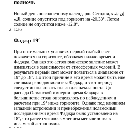
полночь
Новый день по солнечному календарю. Сегодня, إن شاء
الله, солнце опустится под горизонт на -20.33°. Летом
солнце не опустится ниже -12.8°.
1:36
Фаджр 19°
При оптимальных условиях первый слабый свет
появляется на горизонте, обозначая начало времени
Фаджра. Однако это астрономическое явление может
изменяться в зависимости от атмосферных условий. В
результате первый свет может появиться в диапазоне от
19° до 18°. По этой причине в это время может быть ещё
слишком рано для молитвы Фаджр, и этот период
следует использовать только для начала поста. До
распада Османской империи время Фаджра в
большинстве стран определялось по наблюдениям и
расчетам при 19° ниже горизонта. Однако под влиянием
западной астрономии и пренебрежения исламскими
исследованиями время Фаджра было установлено на
18°, что ранее считалось мнением меньшинства в
исламской астрономии.