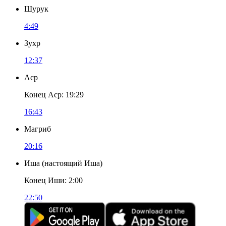
Шурук
4:49
Зухр
12:37
Аср
Конец Аср
:
19:29
16:43
Магриб
20:16
Иша
(
настоящий Иша
)
Конец Иши
:
2:00
22:50