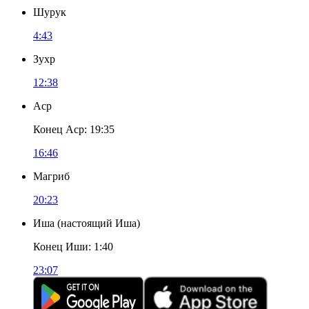
Шурук
4:43
Зухр
12:38
Аср
Конец Аср
:
19:35
16:46
Магриб
20:23
Иша
(
настоящий Иша
)
Конец Иши
:
1:40
23:07