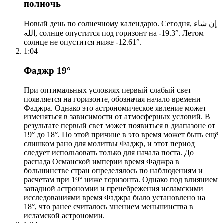
полночь
Новый день по солнечному календарю. Сегодня, إن شاء
الله, солнце опустится под горизонт на -19.3°. Летом
солнце не опустится ниже -12.61°.
1:04
Фаджр 19°
При оптимальных условиях первый слабый свет
появляется на горизонте, обозначая начало времени
Фаджра. Однако это астрономическое явление может
изменяться в зависимости от атмосферных условий. В
результате первый свет может появиться в диапазоне от
19° до 18°. По этой причине в это время может быть ещё
слишком рано для молитвы Фаджр, и этот период
следует использовать только для начала поста. До
распада Османской империи время Фаджра в
большинстве стран определялось по наблюдениям и
расчетам при 19° ниже горизонта. Однако под влиянием
западной астрономии и пренебрежения исламскими
исследованиями время Фаджра было установлено на
18°, что ранее считалось мнением меньшинства в
исламской астрономии.