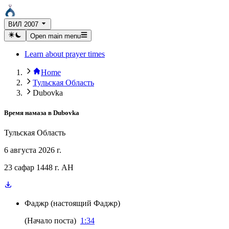
ВИЛ 2007
Open main menu
Learn about prayer times
Home
Тульская Область
Dubovka
Время намаза в
Dubovka
Тульская Область
6 августа 2026 г.
23 сафар 1448 г. AH
Фаджр
(
настоящий Фаджр
)
(
Начало поста
)
1:34