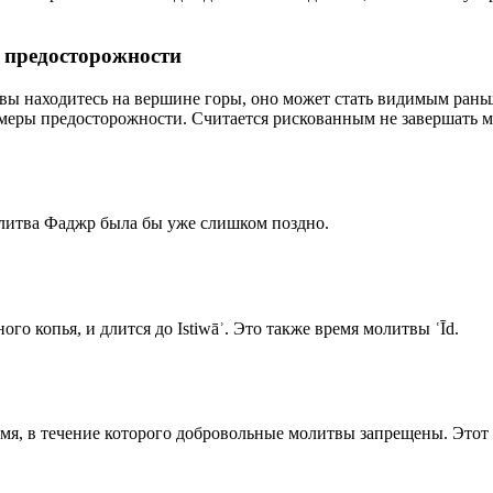
р предосторожности
 вы находитесь на вершине горы, оно может стать видимым рань
меры предосторожности. Считается рискованным не завершать м
олитва Фаджр была бы уже слишком поздно.
го копья, и длится до Istiwāʾ. Это также время молитвы ʿĪd.
емя, в течение которого добровольные молитвы запрещены. Этот 