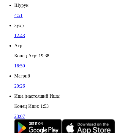
Шурук
4:51
Зухр
12:43
Аср
Конец Аср
:
19:38
16:50
Магриб
20:26
Иша
(
настоящий Иша
)
Конец Иши
:
1:53
23:07