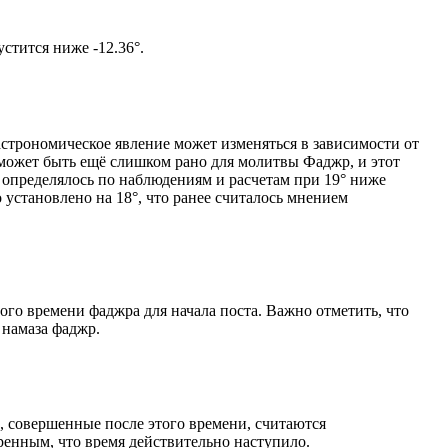
м солнце не опустится ниже -12.36°.
астрономическое явление может изменяться в зависимости от
я может быть ещё слишком рано для молитвы Фаджр, и этот
 определялось по наблюдениям и расчетам при 19° ниже
становлено на 18°, что ранее считалось мнением
ого времени фаджра для начала поста. Важно отметить, что
 намаза фаджр.
, совершенные после этого времени, считаются
ренным, что время действительно наступило.