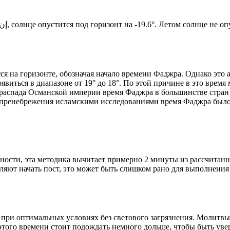
Новый день по солнечному календарю. Сегодня, إن شاء الله, солнце опустится под горизонт на -19.6°. Лето
я на горизонте, обозначая начало времени Фаджра. Однако это 
явиться в диапазоне от 19° до 18°. По этой причине в это врем
До распада Османской империи время Фаджра в большинстве стран
 пренебрежения исламскими исследованиями время Фаджра было у
ности, эта методика вычитает примерно 2 минуты из рассчитанн
ляют начать пост, это может быть слишком рано для выполнения
 при оптимальных условиях без светового загрязнения. Молитвы
этого времени стоит подождать немного дольше, чтобы быть уве