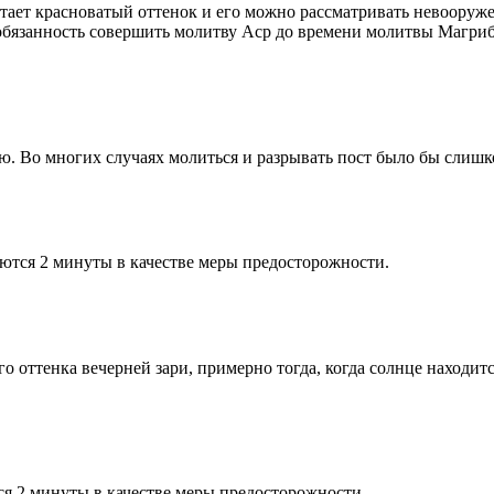
етает красноватый оттенок и его можно рассматривать невооруж
 обязанность совершить молитву Аср до времени молитвы Магриб
рю. Во многих случаях молиться и разрывать пост было бы слишк
ются 2 минуты в качестве меры предосторожности.
 оттенка вечерней зари, примерно тогда, когда солнце находитс
я 2 минуты в качестве меры предосторожности.