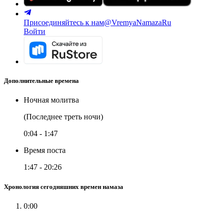
Присоединяйтесь к нам
@VremyaNamazaRu
Войти
Дополнительные времена
Ночная молитва
(Последнее треть ночи)
0:04
-
1:47
Время поста
1:47
-
20:26
Хронология сегодняшних времен намаза
0:00