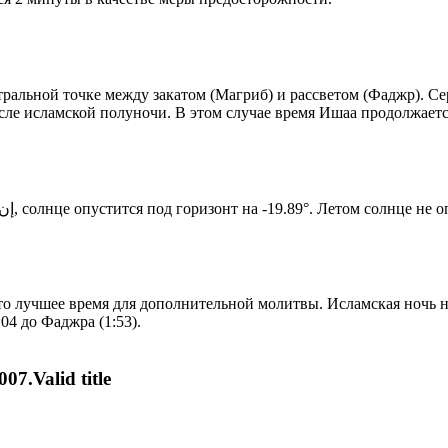
альной точке между закатом (Магриб) и рассветом (Фаджр). Сере
сле исламской полуночи. В этом случае время Ишаа продолжаетс
Новый день по солнечному календарю. Сегодня, إن شاء الله, солнце опустится под горизонт на -19.89°. Ле
то лучшее время для дополнительной молитвы. Исламская ночь на
04 до Фаджра (1:53).
07.Valid title