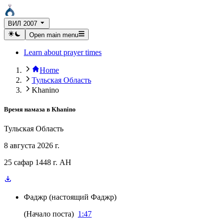
ВИЛ 2007
Open main menu
Learn about prayer times
Home
Тульская Область
Khanino
Время намаза в
Khanino
Тульская Область
8 августа 2026 г.
25 сафар 1448 г. AH
Фаджр
(
настоящий Фаджр
)
(
Начало поста
)
1:47