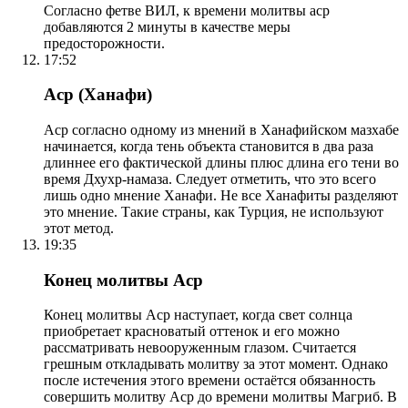
Согласно фетве ВИЛ, к времени молитвы аср
добавляются 2 минуты в качестве меры
предосторожности.
17:52
Аср (Ханафи)
Аср согласно одному из мнений в Ханафийском мазхабе
начинается, когда тень объекта становится в два раза
длиннее его фактической длины плюс длина его тени во
время Дхухр-намаза. Следует отметить, что это всего
лишь одно мнение Ханафи. Не все Ханафиты разделяют
это мнение. Такие страны, как Турция, не используют
этот метод.
19:35
Конец молитвы Аср
Конец молитвы Аср наступает, когда свет солнца
приобретает красноватый оттенок и его можно
рассматривать невооруженным глазом. Считается
грешным откладывать молитву за этот момент. Однако
после истечения этого времени остаётся обязанность
совершить молитву Аср до времени молитвы Магриб. В