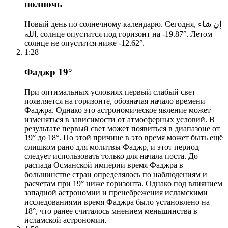
полночь
Новый день по солнечному календарю. Сегодня, إن شاء
الله, солнце опустится под горизонт на -19.87°. Летом
солнце не опустится ниже -12.62°.
1:28
Фаджр 19°
При оптимальных условиях первый слабый свет
появляется на горизонте, обозначая начало времени
Фаджра. Однако это астрономическое явление может
изменяться в зависимости от атмосферных условий. В
результате первый свет может появиться в диапазоне от
19° до 18°. По этой причине в это время может быть ещё
слишком рано для молитвы Фаджр, и этот период
следует использовать только для начала поста. До
распада Османской империи время Фаджра в
большинстве стран определялось по наблюдениям и
расчетам при 19° ниже горизонта. Однако под влиянием
западной астрономии и пренебрежения исламскими
исследованиями время Фаджра было установлено на
18°, что ранее считалось мнением меньшинства в
исламской астрономии.