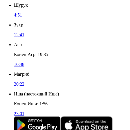
Шурук
4:51
Зухр
12:41
Аср
Конец Аср
:
19:35
16:48
Магриб
20:22
Иша
(
настоящий Иша
)
Конец Иши
:
1:56
23:01