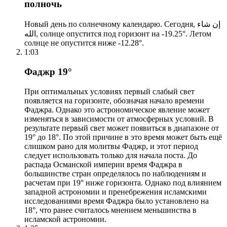
полночь
Новый день по солнечному календарю. Сегодня, إن شاء
الله, солнце опустится под горизонт на -19.25°. Летом
солнце не опустится ниже -12.28°.
1:03
Фаджр 19°
При оптимальных условиях первый слабый свет
появляется на горизонте, обозначая начало времени
Фаджра. Однако это астрономическое явление может
изменяться в зависимости от атмосферных условий. В
результате первый свет может появиться в диапазоне от
19° до 18°. По этой причине в это время может быть ещё
слишком рано для молитвы Фаджр, и этот период
следует использовать только для начала поста. До
распада Османской империи время Фаджра в
большинстве стран определялось по наблюдениям и
расчетам при 19° ниже горизонта. Однако под влиянием
западной астрономии и пренебрежения исламскими
исследованиями время Фаджра было установлено на
18°, что ранее считалось мнением меньшинства в
исламской астрономии.