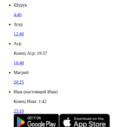
Шурук
4:46
Зухр
12:40
Аср
Конец Аср
:
19:37
16:48
Магриб
20:25
Иша
(
настоящий Иша
)
Конец Иши
:
1:42
23:10