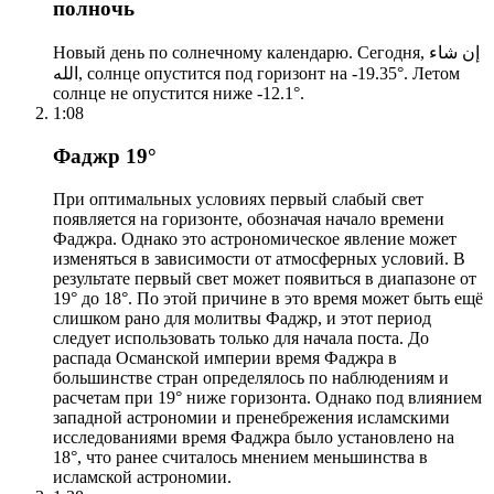
полночь
Новый день по солнечному календарю. Сегодня, إن شاء
الله, солнце опустится под горизонт на -19.35°. Летом
солнце не опустится ниже -12.1°.
1:08
Фаджр 19°
При оптимальных условиях первый слабый свет
появляется на горизонте, обозначая начало времени
Фаджра. Однако это астрономическое явление может
изменяться в зависимости от атмосферных условий. В
результате первый свет может появиться в диапазоне от
19° до 18°. По этой причине в это время может быть ещё
слишком рано для молитвы Фаджр, и этот период
следует использовать только для начала поста. До
распада Османской империи время Фаджра в
большинстве стран определялось по наблюдениям и
расчетам при 19° ниже горизонта. Однако под влиянием
западной астрономии и пренебрежения исламскими
исследованиями время Фаджра было установлено на
18°, что ранее считалось мнением меньшинства в
исламской астрономии.