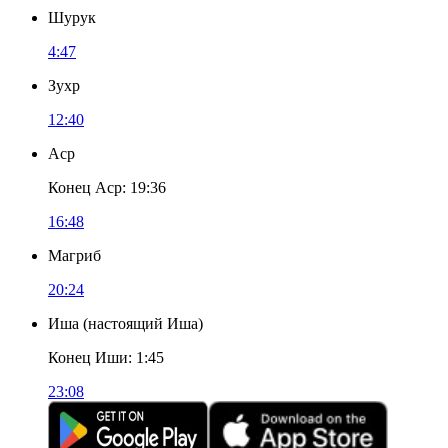
Шурук
4:47
Зухр
12:40
Аср
Конец Аср
:
19:36
16:48
Магриб
20:24
Иша
(
настоящий Иша
)
Конец Иши
:
1:45
23:08