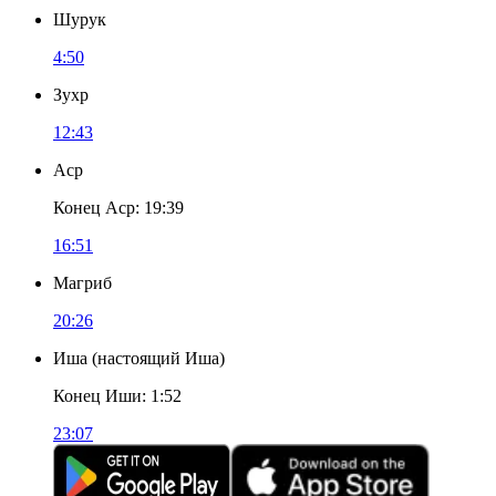
Шурук
4:50
Зухр
12:43
Аср
Конец Аср
:
19:39
16:51
Магриб
20:26
Иша
(
настоящий Иша
)
Конец Иши
:
1:52
23:07