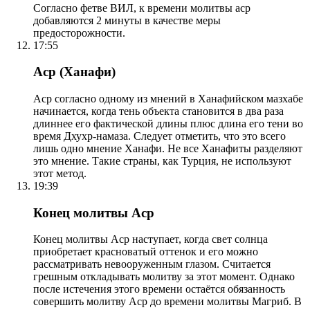
Согласно фетве ВИЛ, к времени молитвы аср
добавляются 2 минуты в качестве меры
предосторожности.
17:55
Аср (Ханафи)
Аср согласно одному из мнений в Ханафийском мазхабе
начинается, когда тень объекта становится в два раза
длиннее его фактической длины плюс длина его тени во
время Дхухр-намаза. Следует отметить, что это всего
лишь одно мнение Ханафи. Не все Ханафиты разделяют
это мнение. Такие страны, как Турция, не используют
этот метод.
19:39
Конец молитвы Аср
Конец молитвы Аср наступает, когда свет солнца
приобретает красноватый оттенок и его можно
рассматривать невооруженным глазом. Считается
грешным откладывать молитву за этот момент. Однако
после истечения этого времени остаётся обязанность
совершить молитву Аср до времени молитвы Магриб. В