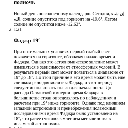
полночь
Новый день по солнечному календарю. Сегодня, إن شاء
الله, солнце опустится под горизонт на -19.6°. Летом
солнце не опустится ниже -12.63°.
1:21
Фаджр 19°
При оптимальных условиях первый слабый свет
появляется на горизонте, обозначая начало времени
Фаджра. Однако это астрономическое явление может
изменяться в зависимости от атмосферных условий. В
результате первый свет может появиться в диапазоне от
19° до 18°. По этой причине в это время может быть ещё
слишком рано для молитвы Фаджр, и этот период
следует использовать только для начала поста. До
распада Османской империи время Фаджра в
большинстве стран определялось по наблюдениям и
расчетам при 19° ниже горизонта. Однако под влиянием
западной астрономии и пренебрежения исламскими
исследованиями время Фаджра было установлено на
18°, что ранее считалось мнением меньшинства в
исламской астрономии.