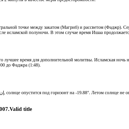
альной точке между закатом (Магриб) и рассветом (Фаджр). Сере
сле исламской полуночи. В этом случае время Ишаа продолжаетс
то лучшее время для дополнительной молитвы. Исламская ночь на
00 до Фаджра (1:48).
Новый день по солнечному календарю. Сегодня, إن شاء الله, солнце опустится под горизонт на -19.88°. Ле
07.Valid title