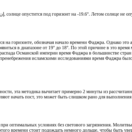
Новый день по солнечному календарю. Сегодня, إن شاء الله, солнце опустится под горизонт на -19.6°. Лето
я на горизонте, обозначая начало времени Фаджра. Однако это 
явиться в диапазоне от 19° до 18°. По этой причине в это врем
До распада Османской империи время Фаджра в большинстве стран
 пренебрежения исламскими исследованиями время Фаджра было у
ности, эта методика вычитает примерно 2 минуты из рассчитанн
ляют начать пост, это может быть слишком рано для выполнения
 при оптимальных условиях без светового загрязнения. Молитвы
этого времени стоит подождать немного дольше, чтобы быть уве