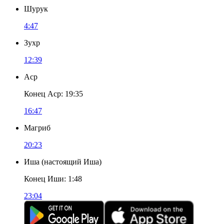
Шурук
4:47
Зухр
12:39
Аср
Конец Аср
:
19:35
16:47
Магриб
20:23
Иша
(
настоящий Иша
)
Конец Иши
:
1:48
23:04