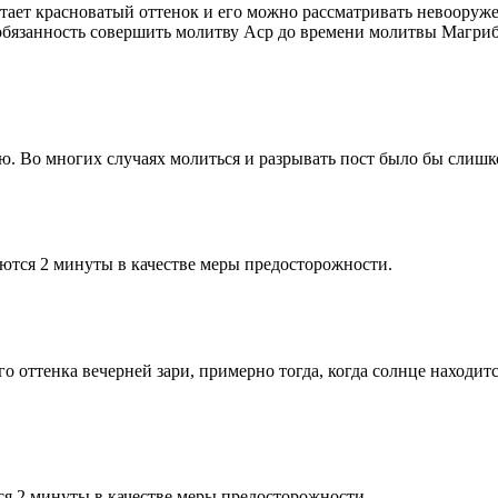
етает красноватый оттенок и его можно рассматривать невооруж
 обязанность совершить молитву Аср до времени молитвы Магриб
рю. Во многих случаях молиться и разрывать пост было бы слишк
ются 2 минуты в качестве меры предосторожности.
 оттенка вечерней зари, примерно тогда, когда солнце находитс
я 2 минуты в качестве меры предосторожности.