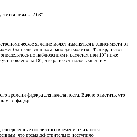
м солнце не опустится ниже -12.63°.
астрономическое явление может изменяться в зависимости от
я может быть ещё слишком рано для молитвы Фаджр, и этот
 определялось по наблюдениям и расчетам при 19° ниже
становлено на 18°, что ранее считалось мнением
ого времени фаджра для начала поста. Важно отметить, что
 намаза фаджр.
, совершенные после этого времени, считаются
ренным, что время действительно наступило.