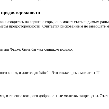
р предосторожности
 вы находитесь на вершине горы, оно может стать видимым рань
меры предосторожности. Считается рискованным не завершать м
олитва Фаджр была бы уже слишком поздно.
го копья, и длится до Istiwāʾ. Это также время молитвы ʿĪd.
емя, в течение которого добровольные молитвы запрещены. Этот 