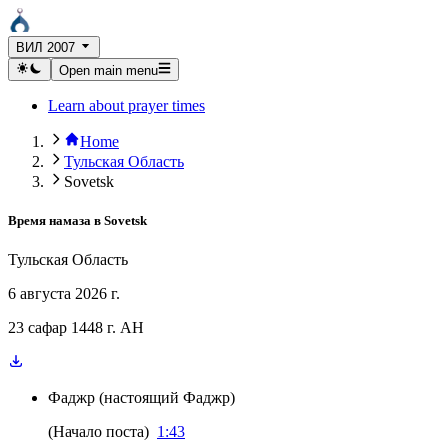
ВИЛ 2007
Open main menu
Learn about prayer times
Home
Тульская Область
Sovetsk
Время намаза в
Sovetsk
Тульская Область
6 августа 2026 г.
23 сафар 1448 г. AH
Фаджр
(
настоящий Фаджр
)
(
Начало поста
)
1:43