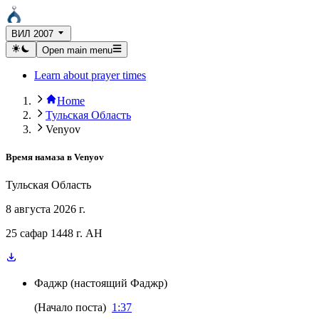
ВИЛ 2007
Open main menu
Learn about prayer times
Home
Тульская Область
Venyov
Время намаза в
Venyov
Тульская Область
8 августа 2026 г.
25 сафар 1448 г. AH
Фаджр
(
настоящий Фаджр
)
(
Начало поста
)
1:37