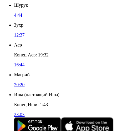
Шурук
4:44
Зухр
12:37
Аср
Конец Аср
:
19:32
16:44
Магриб
20:20
Иша
(
настоящий Иша
)
Конец Иши
:
1:43
23:03