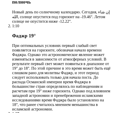
полночь
Новый день по солнечному календарю. Сегодня, إن شاء
الله, солнце опустится под горизонт на -19.46°. Летом
солнце не опустится ниже -12.22°.
1:10
Фаджр 19°
При оптимальных условиях первый слабый свет
появляется на горизонте, обозначая начало времени
Фаджра. Однако это астрономическое явление может
изменяться в зависимости от атмосферных условий. В
результате первый свет может появиться в диапазоне от
19° до 18°. По этой причине в это время может быть ещё
слишком рано для молитвы Фаджр, и этот период
следует использовать только для начала поста. До
распада Османской империи время Фаджра в
большинстве стран определялось по наблюдениям и
расчетам при 19° ниже горизонта. Однако под влиянием
западной астрономии и пренебрежения исламскими
исследованиями время Фаджра было установлено на
18°, что ранее считалось мнением меньшинства в
исламской астрономии.