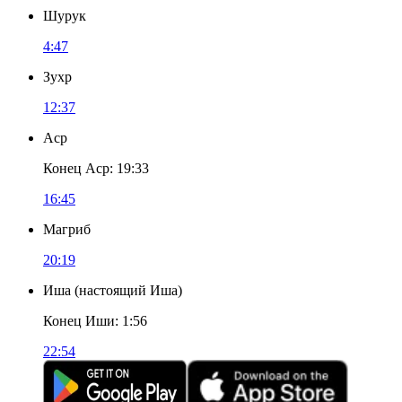
Шурук
4:47
Зухр
12:37
Аср
Конец Аср
:
19:33
16:45
Магриб
20:19
Иша
(
настоящий Иша
)
Конец Иши
:
1:56
22:54