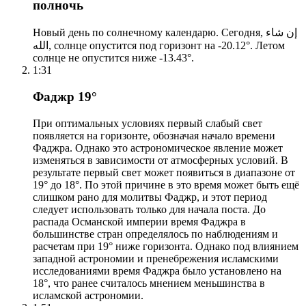
полночь
Новый день по солнечному календарю. Сегодня, إن شاء
الله, солнце опустится под горизонт на -20.12°. Летом
солнце не опустится ниже -13.43°.
1:31
Фаджр 19°
При оптимальных условиях первый слабый свет
появляется на горизонте, обозначая начало времени
Фаджра. Однако это астрономическое явление может
изменяться в зависимости от атмосферных условий. В
результате первый свет может появиться в диапазоне от
19° до 18°. По этой причине в это время может быть ещё
слишком рано для молитвы Фаджр, и этот период
следует использовать только для начала поста. До
распада Османской империи время Фаджра в
большинстве стран определялось по наблюдениям и
расчетам при 19° ниже горизонта. Однако под влиянием
западной астрономии и пренебрежения исламскими
исследованиями время Фаджра было установлено на
18°, что ранее считалось мнением меньшинства в
исламской астрономии.