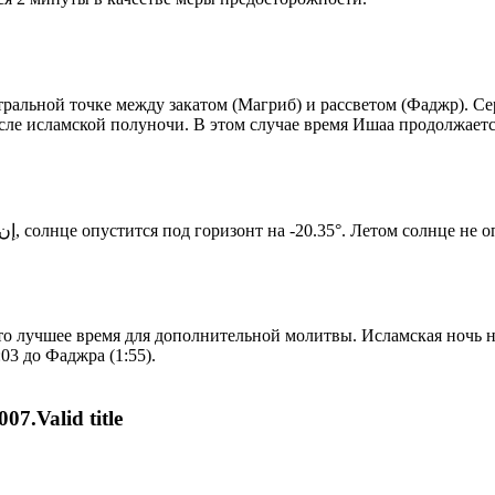
альной точке между закатом (Магриб) и рассветом (Фаджр). Сере
сле исламской полуночи. В этом случае время Ишаа продолжаетс
Новый день по солнечному календарю. Сегодня, إن شاء الله, солнце опустится под горизонт на -20.35°. Ле
то лучшее время для дополнительной молитвы. Исламская ночь на
03 до Фаджра (1:55).
07.Valid title