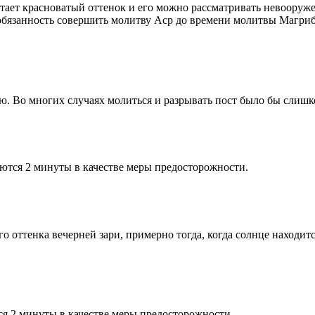
етает красноватый оттенок и его можно рассматривать невооруж
 обязанность совершить молитву Аср до времени молитвы Магриб
рю. Во многих случаях молиться и разрывать пост было бы слишк
ются 2 минуты в качестве меры предосторожности.
 оттенка вечерней зари, примерно тогда, когда солнце находитс
я 2 минуты в качестве меры предосторожности.