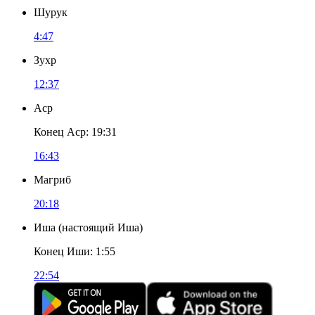
Шурук
4:47
Зухр
12:37
Аср
Конец Аср
:
19:31
16:43
Магриб
20:18
Иша
(
настоящий Иша
)
Конец Иши
:
1:55
22:54