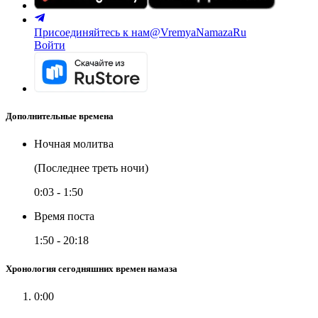
Присоединяйтесь к нам
@VremyaNamazaRu
Войти
Дополнительные времена
Ночная молитва
(Последнее треть ночи)
0:03
-
1:50
Время поста
1:50
-
20:18
Хронология сегодняшних времен намаза
0:00