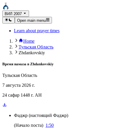
ВИЛ 2007
Open main menu
Learn about prayer times
Home
Тульская Область
Zhdankovskiy
Время намаза в
Zhdankovskiy
Тульская Область
7 августа 2026 г.
24 сафар 1448 г. AH
Фаджр
(
настоящий Фаджр
)
(
Начало поста
)
1:50