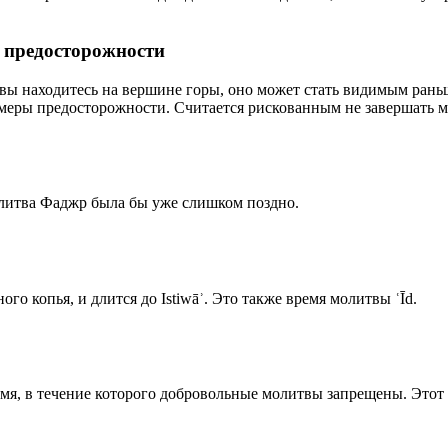
р предосторожности
 вы находитесь на вершине горы, оно может стать видимым рань
меры предосторожности. Считается рискованным не завершать м
олитва Фаджр была бы уже слишком поздно.
го копья, и длится до Istiwāʾ. Это также время молитвы ʿĪd.
емя, в течение которого добровольные молитвы запрещены. Этот 