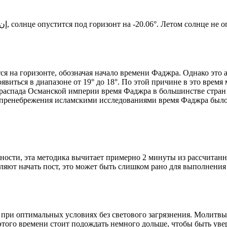
Новый день по солнечному календарю. Сегодня, إن شاء الله, солнце опустится под горизонт на -20.06°. Ле
я на горизонте, обозначая начало времени Фаджра. Однако это 
явиться в диапазоне от 19° до 18°. По этой причине в это врем
До распада Османской империи время Фаджра в большинстве стран
 пренебрежения исламскими исследованиями время Фаджра было у
ности, эта методика вычитает примерно 2 минуты из рассчитанн
ляют начать пост, это может быть слишком рано для выполнения
 при оптимальных условиях без светового загрязнения. Молитвы
этого времени стоит подождать немного дольше, чтобы быть уве