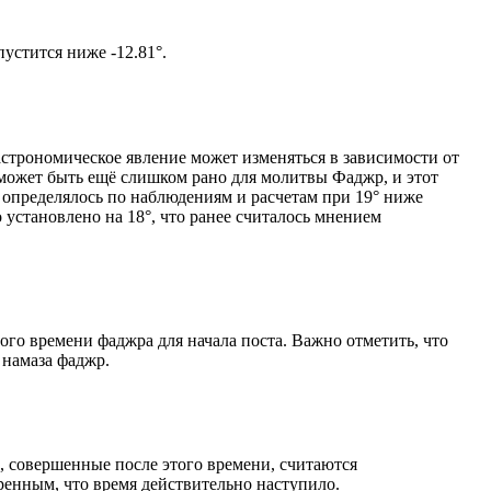
том солнце не опустится ниже -12.81°.
астрономическое явление может изменяться в зависимости от
я может быть ещё слишком рано для молитвы Фаджр, и этот
 определялось по наблюдениям и расчетам при 19° ниже
становлено на 18°, что ранее считалось мнением
ого времени фаджра для начала поста. Важно отметить, что
 намаза фаджр.
, совершенные после этого времени, считаются
ренным, что время действительно наступило.