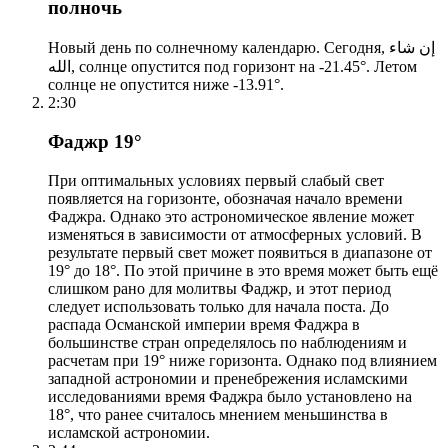
полночь
Новый день по солнечному календарю. Сегодня, إن شاء
الله, солнце опустится под горизонт на -21.45°. Летом
солнце не опустится ниже -13.91°.
2:30
Фаджр 19°
При оптимальных условиях первый слабый свет
появляется на горизонте, обозначая начало времени
Фаджра. Однако это астрономическое явление может
изменяться в зависимости от атмосферных условий. В
результате первый свет может появиться в диапазоне от
19° до 18°. По этой причине в это время может быть ещё
слишком рано для молитвы Фаджр, и этот период
следует использовать только для начала поста. До
распада Османской империи время Фаджра в
большинстве стран определялось по наблюдениям и
расчетам при 19° ниже горизонта. Однако под влиянием
западной астрономии и пренебрежения исламскими
исследованиями время Фаджра было установлено на
18°, что ранее считалось мнением меньшинства в
исламской астрономии.