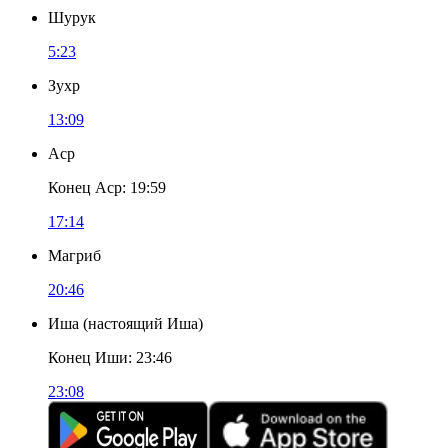
Шурук
5:23
Зухр
13:09
Аср
Конец Аср
:
19:59
17:14
Магриб
20:46
Иша
(
настоящий Иша
)
Конец Иши
:
23:46
23:08