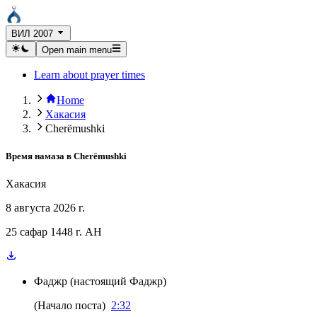
ВИЛ 2007
Open main menu
Learn about prayer times
Home
Хакасия
Cherëmushki
Время намаза в
Cherëmushki
Хакасия
8 августа 2026 г.
25 сафар 1448 г. AH
Фаджр
(
настоящий Фаджр
)
(
Начало поста
)
2:32