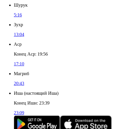
Шурук
5:16
Зухр
13:04
Аср
Конец Аср
:
19:56
17:10
Магриб
20:43
Иша
(
настоящий Иша
)
Конец Иши
:
23:39
23:09