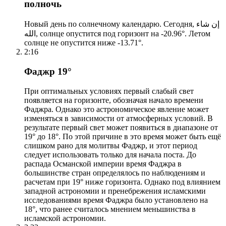
полночь
Новый день по солнечному календарю. Сегодня, إن شاء
الله, солнце опустится под горизонт на -20.96°. Летом
солнце не опустится ниже -13.71°.
2:16
Фаджр 19°
При оптимальных условиях первый слабый свет
появляется на горизонте, обозначая начало времени
Фаджра. Однако это астрономическое явление может
изменяться в зависимости от атмосферных условий. В
результате первый свет может появиться в диапазоне от
19° до 18°. По этой причине в это время может быть ещё
слишком рано для молитвы Фаджр, и этот период
следует использовать только для начала поста. До
распада Османской империи время Фаджра в
большинстве стран определялось по наблюдениям и
расчетам при 19° ниже горизонта. Однако под влиянием
западной астрономии и пренебрежения исламскими
исследованиями время Фаджра было установлено на
18°, что ранее считалось мнением меньшинства в
исламской астрономии.