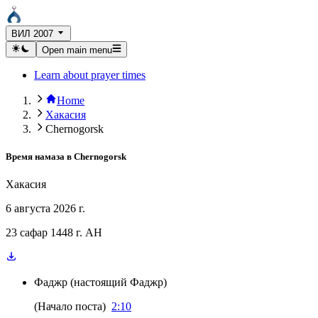
ВИЛ 2007
Open main menu
Learn about prayer times
Home
Хакасия
Chernogorsk
Время намаза в
Chernogorsk
Хакасия
6 августа 2026 г.
23 сафар 1448 г. AH
Фаджр
(
настоящий Фаджр
)
(
Начало поста
)
2:10