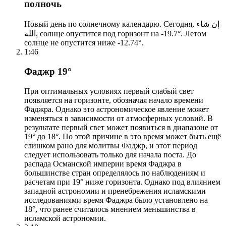
полночь
Новый день по солнечному календарю. Сегодня, إن شاء
الله, солнце опустится под горизонт на -19.7°. Летом
солнце не опустится ниже -12.74°.
1:46
Фаджр 19°
При оптимальных условиях первый слабый свет
появляется на горизонте, обозначая начало времени
Фаджра. Однако это астрономическое явление может
изменяться в зависимости от атмосферных условий. В
результате первый свет может появиться в диапазоне от
19° до 18°. По этой причине в это время может быть ещё
слишком рано для молитвы Фаджр, и этот период
следует использовать только для начала поста. До
распада Османской империи время Фаджра в
большинстве стран определялось по наблюдениям и
расчетам при 19° ниже горизонта. Однако под влиянием
западной астрономии и пренебрежения исламскими
исследованиями время Фаджра было установлено на
18°, что ранее считалось мнением меньшинства в
исламской астрономии.