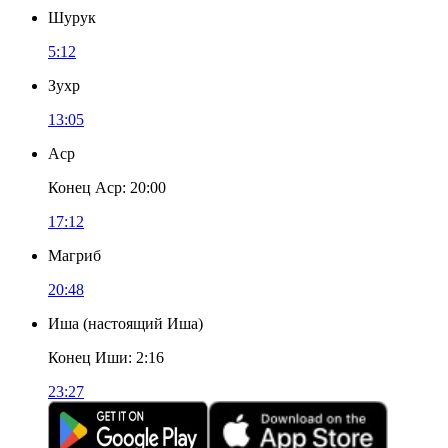
Шурук
5:12
Зухр
13:05
Аср
Конец Аср
:
20:00
17:12
Магриб
20:48
Иша
(
настоящий Иша
)
Конец Иши
:
2:16
23:27