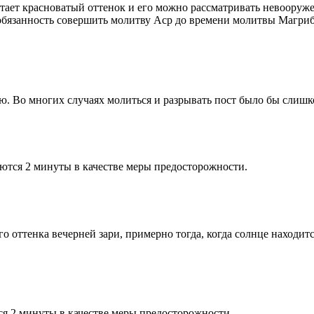
етает красноватый оттенок и его можно рассматривать невооруж
 обязанность совершить молитву Аср до времени молитвы Магриб
рю. Во многих случаях молиться и разрывать пост было бы слишк
ются 2 минуты в качестве меры предосторожности.
 оттенка вечерней зари, примерно тогда, когда солнце находитс
я 2 минуты в качестве меры предосторожности.