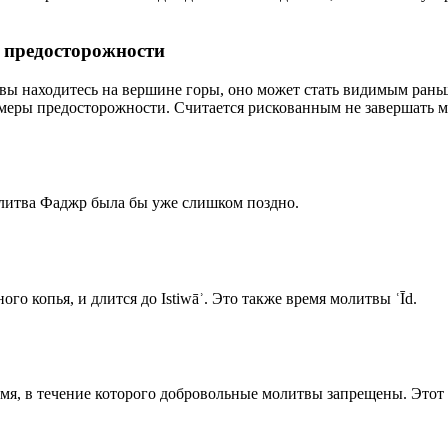
р предосторожности
 вы находитесь на вершине горы, оно может стать видимым рань
меры предосторожности. Считается рискованным не завершать м
олитва Фаджр была бы уже слишком поздно.
го копья, и длится до Istiwāʾ. Это также время молитвы ʿĪd.
емя, в течение которого добровольные молитвы запрещены. Этот 