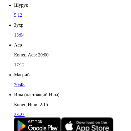
Шурук
5:12
Зухр
13:04
Аср
Конец Аср
:
20:00
17:12
Магриб
20:48
Иша
(
настоящий Иша
)
Конец Иши
:
2:15
23:27