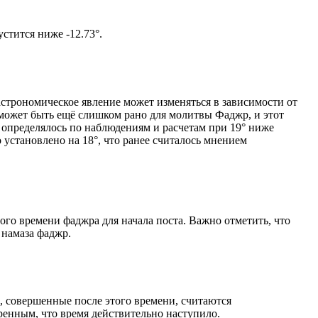
м солнце не опустится ниже -12.73°.
астрономическое явление может изменяться в зависимости от
я может быть ещё слишком рано для молитвы Фаджр, и этот
 определялось по наблюдениям и расчетам при 19° ниже
становлено на 18°, что ранее считалось мнением
ого времени фаджра для начала поста. Важно отметить, что
 намаза фаджр.
, совершенные после этого времени, считаются
ренным, что время действительно наступило.