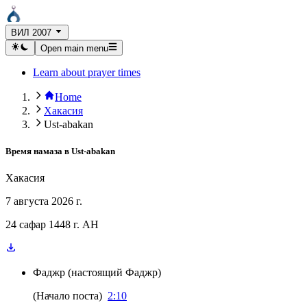
ВИЛ 2007
Open main menu
Learn about prayer times
Home
Хакасия
Ust-abakan
Время намаза в
Ust-abakan
Хакасия
7 августа 2026 г.
24 сафар 1448 г. AH
Фаджр
(
настоящий Фаджр
)
(
Начало поста
)
2:10