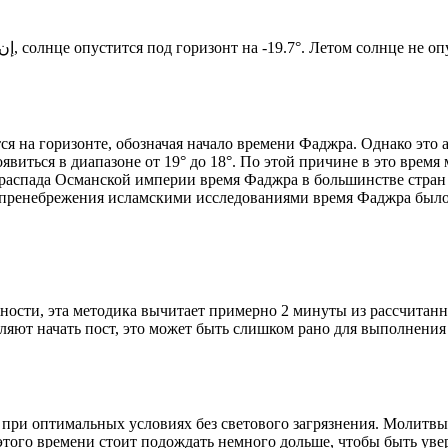
Новый день по солнечному календарю. Сегодня, إن شاء الله, солнце опустится под горизонт на -19.7°. Лето
я на горизонте, обозначая начало времени Фаджра. Однако это 
явиться в диапазоне от 19° до 18°. По этой причине в это врем
До распада Османской империи время Фаджра в большинстве стран
 пренебрежения исламскими исследованиями время Фаджра было у
ности, эта методика вычитает примерно 2 минуты из рассчитанн
ляют начать пост, это может быть слишком рано для выполнения
 при оптимальных условиях без светового загрязнения. Молитвы
этого времени стоит подождать немного дольше, чтобы быть уве