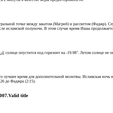
альной точке между закатом (Магриб) и рассветом (Фаджр). Сере
сле исламской полуночи. В этом случае время Ишаа продолжаетс
Новый день по солнечному календарю. Сегодня, إن شاء الله, солнце опустится под горизонт на -19.98°. Ле
то лучшее время для дополнительной молитвы. Исламская ночь на
26 до Фаджра (2:15).
07.Valid title