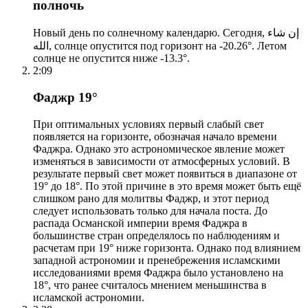
полночь
Новый день по солнечному календарю. Сегодня, إن شاء
الله, солнце опустится под горизонт на -20.26°. Летом
солнце не опустится ниже -13.3°.
2:09
Фаджр 19°
При оптимальных условиях первый слабый свет
появляется на горизонте, обозначая начало времени
Фаджра. Однако это астрономическое явление может
изменяться в зависимости от атмосферных условий. В
результате первый свет может появиться в диапазоне от
19° до 18°. По этой причине в это время может быть ещё
слишком рано для молитвы Фаджр, и этот период
следует использовать только для начала поста. До
распада Османской империи время Фаджра в
большинстве стран определялось по наблюдениям и
расчетам при 19° ниже горизонта. Однако под влиянием
западной астрономии и пренебрежения исламскими
исследованиями время Фаджра было установлено на
18°, что ранее считалось мнением меньшинства в
исламской астрономии.