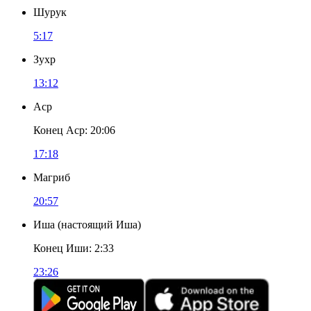
Шурук
5:17
Зухр
13:12
Аср
Конец Аср
:
20:06
17:18
Магриб
20:57
Иша
(
настоящий Иша
)
Конец Иши
:
2:33
23:26