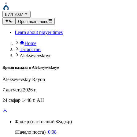
ВИЛ 2007
Open main menu
Learn about prayer times
Home
Татарстан
Alekseyevskoye
Время намаза в
Alekseyevskoye
Alekseyevskiy Rayon
7 августа 2026 г.
24 сафар 1448 г. AH
Фаджр
(
настоящий Фаджр
)
(
Начало поста
)
0:08