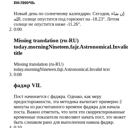
полночь
Новый день по солнечному календарю. Сегодня, إن شاء
الله, солнце опустится под горизонт на -18.23°. Летом
солнце не опустится ниже -11.26°.
0:00
Missing translation (ru-RU)
today.morningNineteen.fajr.Astronomical.Invali
title
Missing translation (ru-RU)
today.morningNineteen.fajr.Astronomical.Invalid text
0:08
фаджр VIL
Пост начинается с фаджра. Однако, как меру
предосторожности, эта методика вычитает примерно 2
минуты из рассчитанного времени фаджра для начала
поста. Важно отметить, что хотя эти скорректированные
временные показатели позволяют начать пост, это может
быть слишком рано для выполнения намаза фаджр.
0:10