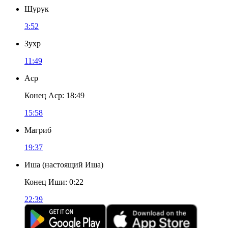
Шурук
3:52
Зухр
11:49
Аср
Конец Аср
:
18:49
15:58
Магриб
19:37
Иша
(
настоящий Иша
)
Конец Иши
:
0:22
22:39