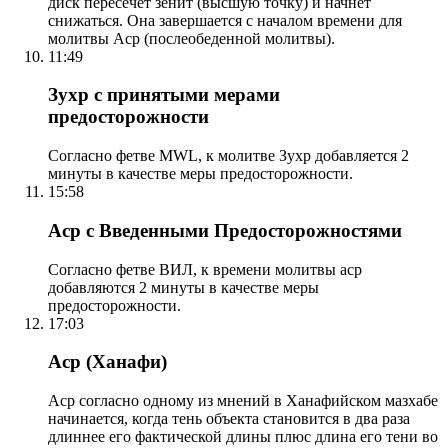
диск пересечет зенит (высшую точку) и начнет
снижаться. Она завершается с началом времени для
молитвы Аср (послеобеденной молитвы).
11:49
Зухр с принятыми мерами
предосторожности
Согласно фетве MWL, к молитве Зухр добавляется 2
минуты в качестве меры предосторожности.
15:58
Аср с Введенными Предосторожностями
Согласно фетве ВИЛ, к времени молитвы аср
добавляются 2 минуты в качестве меры
предосторожности.
17:03
Аср (Ханафи)
Аср согласно одному из мнений в Ханафийском мазхабе
начинается, когда тень объекта становится в два раза
длиннее его фактической длины плюс длина его тени во