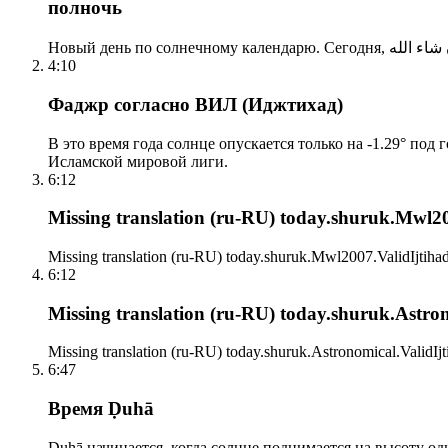
полночь
4:10
Фаджр согласно ВИЛ (Иджтихад)
В это время года солнце опускается только на -1.29° под
Исламской мировой лиги.
6:12
Missing translation (ru-RU) today.shuruk.Mwl200
Missing translation (ru-RU) today.shuruk.Mwl2007.ValidIjtihad
6:12
Missing translation (ru-RU) today.shuruk.Astrono
Missing translation (ru-RU) today.shuruk.Astronomical.ValidIjt
6:47
Время Ḍuhā
Ḍuhā начинается, когда солнце поднимается на высоту одно