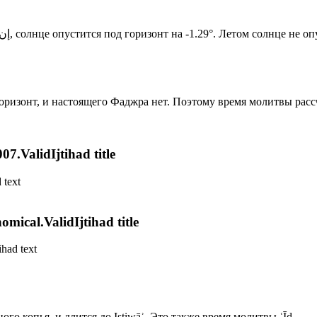
Новый день по солнечному календарю. Сегодня, إن شاء الله, солнце опустится под горизонт на -1.29°. Летом 
 горизонт, и настоящего Фаджра нет. Поэтому время молитвы рас
7.ValidIjtihad title
 text
mical.ValidIjtihad title
ihad text
го копья, и длится до Istiwāʾ. Это также время молитвы ʿĪd.