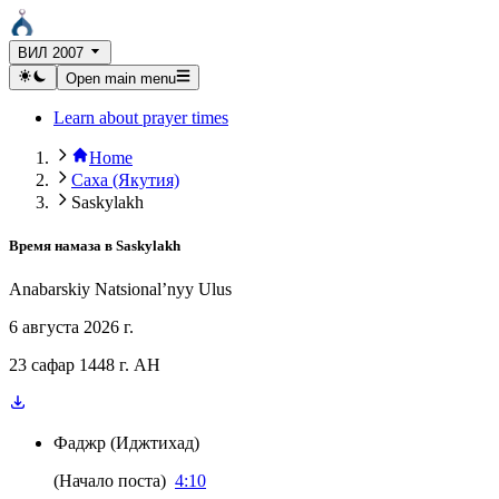
ВИЛ 2007
Open main menu
Learn about prayer times
Home
Саха (Якутия)
Saskylakh
Время намаза в
Saskylakh
Anabarskiy Natsional’nyy Ulus
6 августа 2026 г.
23 сафар 1448 г. AH
Фаджр
(
Иджтихад
)
(
Начало поста
)
4:10