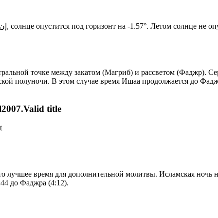
Новый день по солнечному календарю. Сегодня, إن شاء الله, солнце опустится под горизонт на -1.57°. Летом 
альной точке между закатом (Магриб) и рассветом (Фаджр). Сер
ской полуночи. В этом случае время Ишаа продолжается до Фадж
007.Valid title
t
то лучшее время для дополнительной молитвы. Исламская ночь на
44 до Фаджра (4:12).