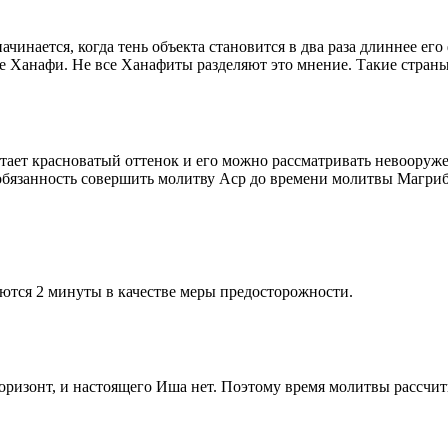
чинается, когда тень объекта становится в два раза длиннее ег
ие Ханафи. Не все Ханафиты разделяют это мнение. Такие страны,
етает красноватый оттенок и его можно рассматривать невооруж
 обязанность совершить молитву Аср до времени молитвы Магриб
ются 2 минуты в качестве меры предосторожности.
 горизонт, и настоящего Иша нет. Поэтому время молитвы рассчи