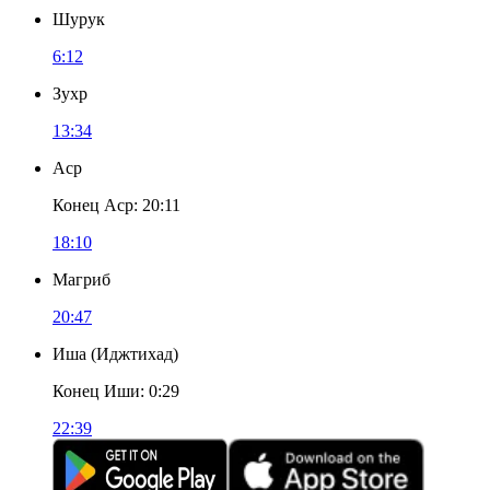
Шурук
6:12
Зухр
13:34
Аср
Конец Аср
:
20:11
18:10
Магриб
20:47
Иша
(
Иджтихад
)
Конец Иши
:
0:29
22:39