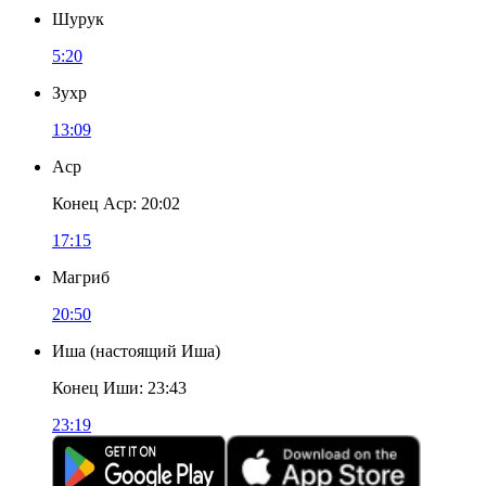
Шурук
5:20
Зухр
13:09
Аср
Конец Аср
:
20:02
17:15
Магриб
20:50
Иша
(
настоящий Иша
)
Конец Иши
:
23:43
23:19