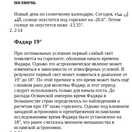
полночь
Новый день по солнечному календарю. Сегодня, إن شاء
الله, солнце опустится под горизонт на -20.6°. Летом
солнце не опустится ниже -13.35°.
2:14
Фаджр 19°
При оптимальных условиях первый слабый свет
появляется на горизонте, обозначая начало времени
Фаджра. Однако это астрономическое явление может
изменяться в зависимости от атмосферных условий. В
результате первый свет может появиться в диапазоне от
19° до 18°. По этой причине в это время может быть ещё
слишком рано для молитвы Фаджр, и этот период
следует использовать только для начала поста. До
распада Османской империи время Фаджра в
большинстве стран определялось по наблюдениям и
расчетам при 19° ниже горизонта. Однако под влиянием
западной астрономии и пренебрежения исламскими
исследованиями время Фаджра было установлено на
18°, что ранее считалось мнением меньшинства в
исламской астрономии.