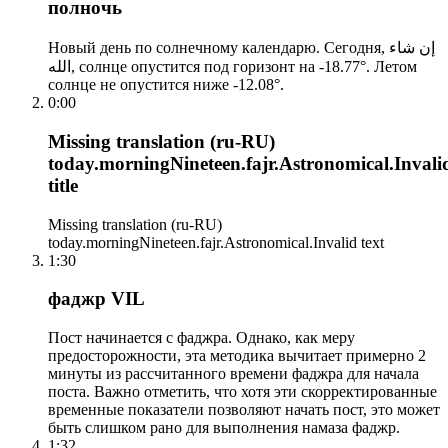
полночь
Новый день по солнечному календарю. Сегодня, إن شاء
الله, солнце опустится под горизонт на -18.77°. Летом
солнце не опустится ниже -12.08°.
0:00
Missing translation (ru-RU)
today.morningNineteen.fajr.Astronomical.Invali
title
Missing translation (ru-RU)
today.morningNineteen.fajr.Astronomical.Invalid text
1:30
фаджр VIL
Пост начинается с фаджра. Однако, как меру
предосторожности, эта методика вычитает примерно 2
минуты из рассчитанного времени фаджра для начала
поста. Важно отметить, что хотя эти скорректированные
временные показатели позволяют начать пост, это может
быть слишком рано для выполнения намаза фаджр.
1:32