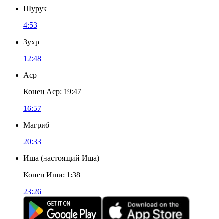
Шурук
4:53
Зухр
12:48
Аср
Конец Аср
:
19:47
16:57
Магриб
20:33
Иша
(
настоящий Иша
)
Конец Иши
:
1:38
23:26