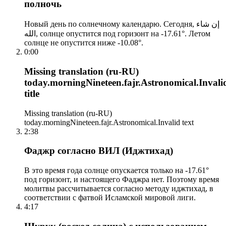
полночь
Новый день по солнечному календарю. Сегодня, إن شاء
الله, солнце опустится под горизонт на -17.61°. Летом
солнце не опустится ниже -10.08°.
0:00
Missing translation (ru-RU)
today.morningNineteen.fajr.Astronomical.Invali
title
Missing translation (ru-RU)
today.morningNineteen.fajr.Astronomical.Invalid text
2:38
Фаджр согласно ВИЛ (Иджтихад)
В это время года солнце опускается только на -17.61°
под горизонт, и настоящего Фаджра нет. Поэтому время
молитвы рассчитывается согласно методу иджтихад, в
соответствии с фатвой Исламской мировой лиги.
4:17