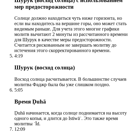
Шурук (восход солнца) с использованием
мер предосторожности
Солнце должно находиться чуть ниже горизонта, но
если вы находитесь на вершине горы, оно может стать
видимым раньше. Для учета этого многие графики
молитв вычитают 2 минуты из рассчитанного времени
для Шурук в качестве меры предосторожности.
Считается рискованным не завершать молитву до
истечения этого скорректированного времени.
4:19
Шурук (восход солнца)
Восход солнца расчитывается. В большинстве случаев
молитва Фаджр была бы уже слишком поздно.
5:05
Время Ḍuhā
Ḍuhā начинается, когда солнце поднимается на высоту
одного копья, и длится до Istiwāʾ. Это также время
молитвы ʿĪd.
12:09