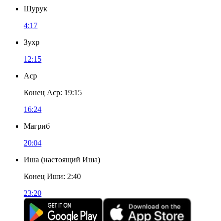
Шурук
4:17
Зухр
12:15
Аср
Конец Аср
:
19:15
16:24
Магриб
20:04
Иша
(
настоящий Иша
)
Конец Иши
:
2:40
23:20