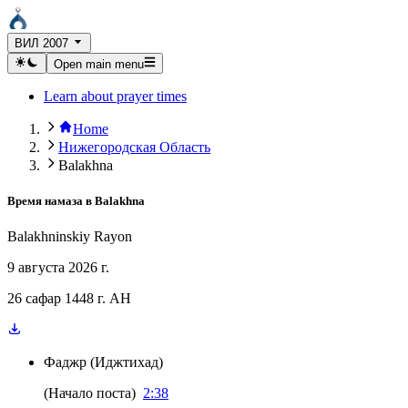
ВИЛ 2007
Open main menu
Learn about prayer times
Home
Нижегородская Область
Balakhna
Время намаза в
Balakhna
Balakhninskiy Rayon
9 августа 2026 г.
26 сафар 1448 г. AH
Фаджр
(
Иджтихад
)
(
Начало поста
)
2:38