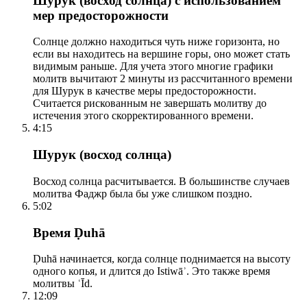
Шурук (восход солнца) с использованием
мер предосторожности
Солнце должно находиться чуть ниже горизонта, но
если вы находитесь на вершине горы, оно может стать
видимым раньше. Для учета этого многие графики
молитв вычитают 2 минуты из рассчитанного времени
для Шурук в качестве меры предосторожности.
Считается рискованным не завершать молитву до
истечения этого скорректированного времени.
4:15
Шурук (восход солнца)
Восход солнца расчитывается. В большинстве случаев
молитва Фаджр была бы уже слишком поздно.
5:02
Время Ḍuhā
Ḍuhā начинается, когда солнце поднимается на высоту
одного копья, и длится до Istiwāʾ. Это также время
молитвы ʿĪd.
12:09