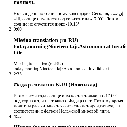
полночь
Новый день по солнечному календарю. Сегодня, إن شاء
الله, солнце опустится под горизонт на -17.09°. Летом
солнце не опустится ниже -10.13°.
0:00
Missing translation (ru-RU)
today.morningNineteen.fajr.Astronomical.Invali
title
Missing translation (ru-RU)
today.morningNineteen.fajr.Astronomical.Invalid text
2:33
Фаджр согласно ВИЛ (Иджтихад)
В это время года солнце опускается только на -17.09°
под горизонт, и настоящего Фаджра нет. Поэтому время
молитвы рассчитывается согласно методу иджтихад, в
соответствии с фатвой Исламской мировой лиги.
4:13