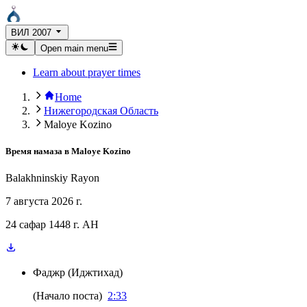
ВИЛ 2007
Open main menu
Learn about prayer times
Home
Нижегородская Область
Maloye Kozino
Время намаза в
Maloye Kozino
Balakhninskiy Rayon
7 августа 2026 г.
24 сафар 1448 г. AH
Фаджр
(
Иджтихад
)
(
Начало поста
)
2:33