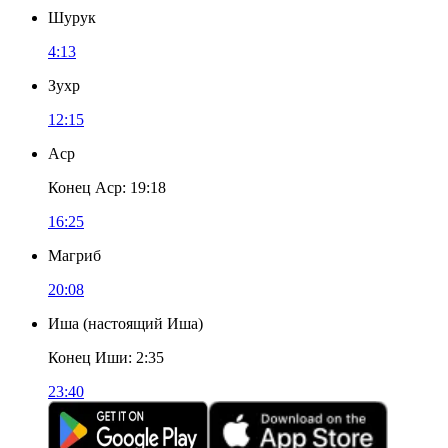
Шурук
4:13
Зухр
12:15
Аср
Конец Аср
:
19:18
16:25
Магриб
20:08
Иша
(
настоящий Иша
)
Конец Иши
:
2:35
23:40